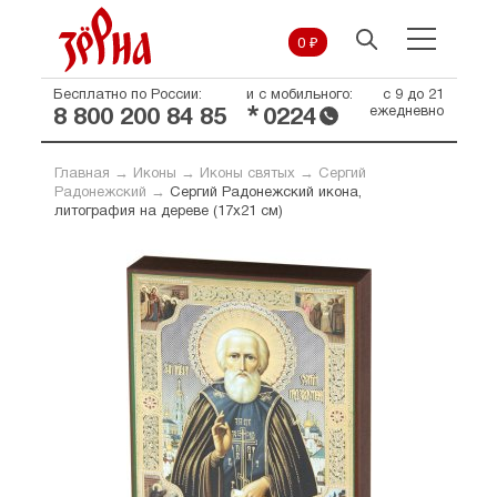
0 ₽
Бесплатно по России:
и с мобильного:
с 9 до 21
*
ежедневно
8 800 200 84 85
0224
Главная
→
Иконы
→
Иконы святых
→
Сергий
Радонежский
→
Сергий Радонежский икона,
литография на дереве (17х21 см)