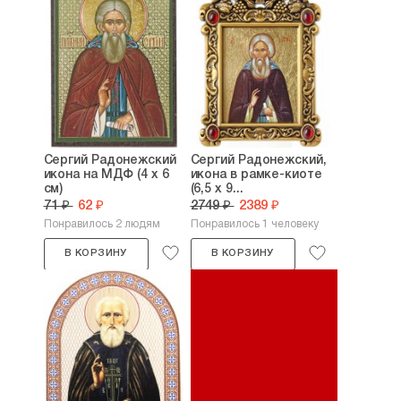
Сергий Радонежский
Сергий Радонежский,
икона на МДФ (4 х 6
икона в рамке-киоте
см)
(6,5 х 9...
71 ₽
62 ₽
2749 ₽
2389 ₽
Понравилось 2 людям
Понравилось 1 человеку
В КОРЗИНУ
В КОРЗИНУ