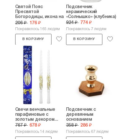
Святой Пояс
Подсвечник
Пресвятой
керамический
Богородицы, икона на
«Солнышко» (клубника)
оргалите...
924 ₽
774 ₽
206 ₽
176 ₽
Понравилось 165 людям
Понравилось 7 людям
В КОРЗИНУ
В КОРЗИНУ
Свечи венчальные
Подсвечник с
парафиновые с
деревянным
золотым декором...
основанием
767 ₽
678 ₽
358 ₽
286 ₽
Понравилось 14 людям
Понравилось 67 людям