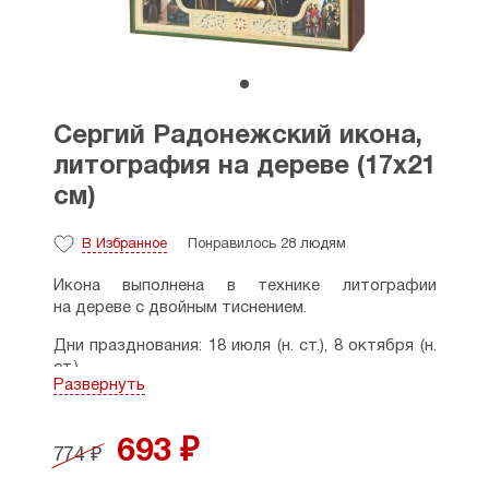
Сергий Радонежский икона,
литография на дереве (17х21
см)
В Избранное
Понравилось 28 людям
Икона выполнена в технике литографии
на дереве с двойным тиснением.
Дни празднования: 18 июля (н. ст.), 8 октября (н.
ст.).
Развернуть
Размеры: ширина - 17 см., высота - 21 см.,
толщина - 1,5 см.
693 ₽
774 ₽
Производитель: Россия.