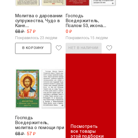
Молитва о даровании
Господь
супружества, Чудо в
Вседержитель,
Кане...
Псалом 53, икона...
68 ₽
57 ₽
0 ₽
Понравилось 23 людям
Понравилось 15 людям
В КОРЗИНУ
НЕТ В НАЛИЧИИ
Господь
Вседержитель,
Посмотреть
молитва о помощи при
все товары
поиске...
68 ₽
57 ₽
этой подборки