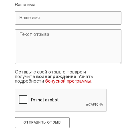
данном случае указаны в связи с краями
Ваше имя
ламинации. На сайте есть варианты, где размеры
указаны относительно образа, а ламинация
выходит ещё, дополнительно, за пределы. В
таких вариантах образ гораздо больше данного,
например, Св.Муч.Трифон.
Рейтинг:
1
Оставьте свой отзыв о товаре и
получите
вознаграждение
. Узнать
подробности
бонусной программы
.
ОТПРАВИТЬ ОТЗЫВ