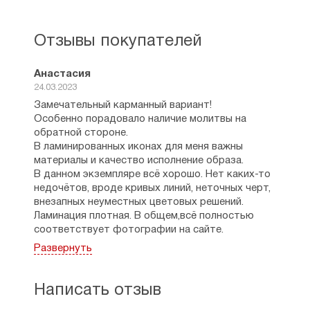
Отзывы покупателей
Анастасия
24.03.2023
Замечательный карманный вариант!
Особенно порадовало наличие молитвы на
обратной стороне.
В ламинированных иконах для меня важны
материалы и качество исполнение образа.
В данном экземпляре всё хорошо. Нет каких-то
недочётов, вроде кривых линий, неточных черт,
внезапных неуместных цветовых решений.
Ламинация плотная. В общем,всё полностью
соответствует фотографии на сайте.
Развернуть
Единственное хотелось бы, чтобы надпись была
поменьше, а сам образ побольше.
Написать отзыв
Стоит обратить внимание, что размеры в