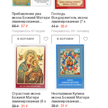
Прибавление ума
Господь
икона Божией Матери
Вседержитель икона
ламинированная...
ламинированная (7 х
10...
68 ₽
57 ₽
44 ₽
35 ₽
Понравилось 97 людям
Понравилось 241 человеку
В КОРЗИНУ
В КОРЗИНУ
Страстная икона
Неопалимая Купина
Божией Матери
икона Божией Матери
ламинированная (6 х
ламинированная...
9...
39 ₽
31 ₽
39 ₽
31 ₽