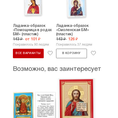
Ладанка-образок
Ладанка-образок
«Помощница в родах
«Смоленская БМ»
БМ» (пластик)
(пластик)
143 ₽
от 101 ₽
143 ₽
126 ₽
Понравилось 90 людям
Понравилось 37 людям
ВСЕ ВАРИАНТЫ
В КОРЗИНУ
Возможно, вас заинтересует