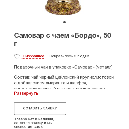
Самовар с чаем «Бордо», 50
г
В Избранное
Понравилось 5 людям
Подарочный чай в упаковке «Самовар» (металл).
Состав: чай черный цейлонский крупнолистовой
с добавлением амаранта и шалфея,
ароматизированный натуральными маслами
Развернуть
бергамота и лимона.
Происхождение сырья: Шри-Ланка (Цейлон),
ОСТАВИТЬ ЗАЯВКУ
Германия.
Товара нет в наличии,
Сорт высший. Масса нетто: 50 г.
оставьте заявку и мы
оповестим вас о