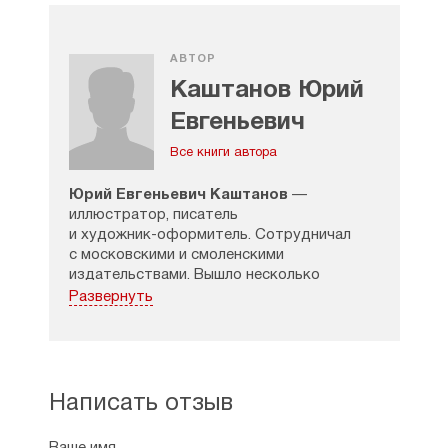
АВТОР
Каштанов Юрий
Евгеньевич
Все книги автора
Юрий Евгеньевич Каштанов
—
иллюстратор, писатель
и
художник-оформитель
. Сотрудничал
с московскими и смоленскими
издательствами. Вышло несколько
десятков книг и журналов с его
Развернуть
иллюстрациями. С 1993 года Юрий
Евгеньевич активно сотрудничает
с московским издательством «Белый
город». Этим издательством выпущено
несколько книг, рекомендованных
Написать отзыв
Министерством общего
и профессионального образования РФ для