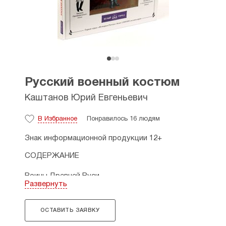
Русский военный костюм
Каштанов Юрий Евгеньевич
В Избранное
Понравилось 16 людям
Знак информационной продукции 12+
СОДЕРЖАНИЕ
Воины Древней Руси
Развернуть
Московская Русь.
XIV–XV
века
В годы смут и лихолетий.
XVI–XVII
века
Полки иноземного строя. XVII век
ОСТАВИТЬ ЗАЯВКУ
Под знаменами Петра. Начало XVIII века