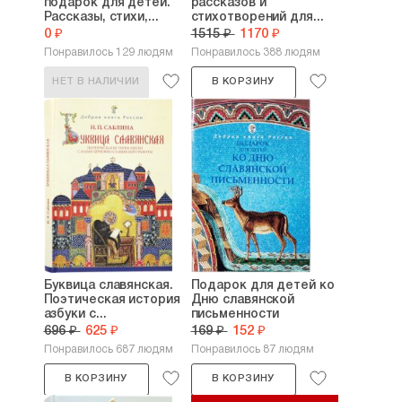
подарок для детей.
рассказов и
Рассказы, стихи,...
стихотворений для...
0 ₽
1515 ₽
1170 ₽
Понравилось 129 людям
Понравилось 388 людям
НЕТ В НАЛИЧИИ
В КОРЗИНУ
Буквица славянская.
Подарок для детей ко
Поэтическая история
Дню славянской
азбуки с...
письменности
696 ₽
625 ₽
169 ₽
152 ₽
Понравилось 687 людям
Понравилось 87 людям
В КОРЗИНУ
В КОРЗИНУ