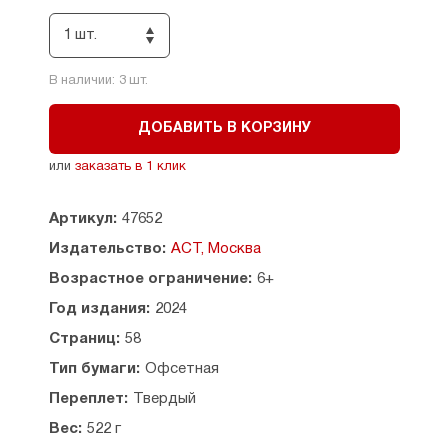
Надежды Тэффи: «Кишмиш», «Чёртик в баночке»,
«Предпраздничное», «Приготовишка» и другие.
1 шт.
Иллюстрации современных художников
С. Бордюга и Н. Трепенок.
В наличии:
3
шт.
Для младшего школьного возраста.
ДОБАВИТЬ В КОРЗИНУ
или
заказать в 1 клик
Артикул:
47652
Издательство:
АСТ, Москва
Возрастное ограничение:
6+
Год издания:
2024
Страниц:
58
Тип бумаги:
Офсетная
Переплет:
Твердый
Вес:
522 г