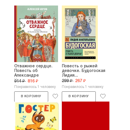
Отважное сердце.
Повесть о рыжей
Повесть об
девочке. Будогоская
Александре
Лидия...
Невском....
299 ₽
267 ₽
914 ₽
816 ₽
Понравилось 1 человеку
Понравилось 1 человеку
В КОРЗИНУ
В КОРЗИНУ