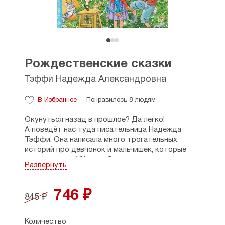
Рождественские сказки
Тэффи Надежда Александровна
В Избранное
Понравилось 8 людям
Окунуться назад в прошлое? Да легко!
А поведёт нас туда писательница Надежда
Тэффи. Она написала много трогательных
историй про девчонок и мальчишек, которые
жили в начале XX века. Они и знать не знали, что
Развернуть
такое планшет и телевизор, но не скучали,
а предавались зимним забавам: играли в снежки,
катались на санках, собирались у новогодних
746 ₽
845 ₽
ёлок, ожидая волшебства и, конечно, прощались
с зимой, встречая Масленицу и поедая сладкие
блины. Обо всём этом — в рассказах и сказках
Количество