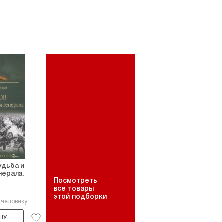
удьба и
нерала.
Посмотреть
все товары
этой подборки
 человеку
НУ