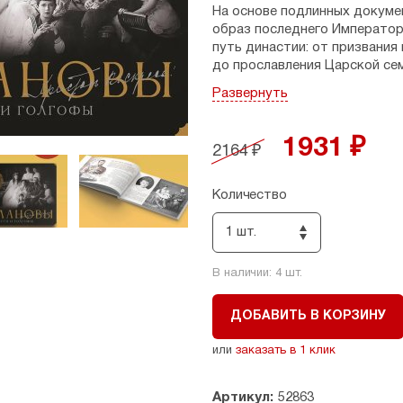
На основе подлинных докуме
образ последнего Императора
путь династии: от призвания
до прославления Царской семь
жизни последних самодержце
Развернуть
до мученической кончины.
Особое место занимает внут
1931 ₽
2164 ₽
искания, семейный уклад и 
путь семьи и их приближенны
пример жертвенной любви.
Количество
Через судьбу каждого члена
1 шт.
сакральной глубины монаршег
и небесная харизма нераздел
государственности и роли ц
В наличии:
4
шт.
понимание обретает и сегодн
увидеть то, что сокрыто от 
ДОБАВИТЬ В КОРЗИНУ
или
заказать в 1 клик
Артикул:
52863