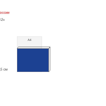
оссии
12+
А4
,5 см