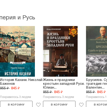
перия и Русь
История Казани. Николай
Жизнь и праздники
Брусилов. С
Баженов
крестьян западной Руси.
трагедия ге
Юлиан...
Валентин...
955 ₽
845 ₽
955 ₽
845 ₽
955 ₽
845 ₽
Понравилось 3 людям
Понравилось 3 людям
Понравилось 1
В КОРЗИНУ
В КОРЗИНУ
В КОРЗИ