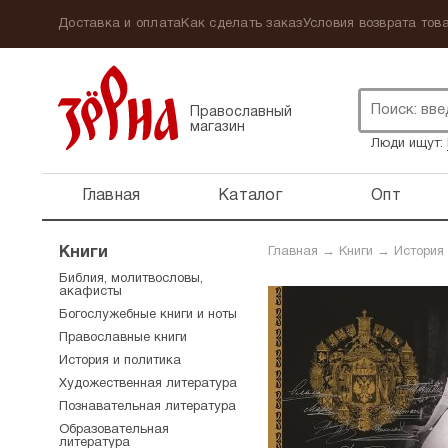
Доставка и оплата
Как сделать заказ
Условия возврата това
Православный
магазин
Люди ищут:
Главная
Каталог
Опт
Книги
Главная
→
Книги
→
История
Библия, молитвословы,
акафисты
Богослужебные книги и ноты
Православные книги
История и политика
Художественная литература
Познавательная литература
Образовательная
литература