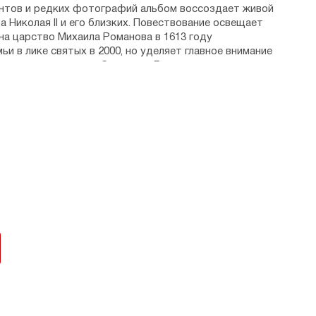
нтов и редких фотографий альбом воссоздает живой
 Николая II и его близких. Повествование освещает
 на царство Михаила Романова в 1613 году
и в лике святых в 2000, но уделяет главное внимание
в — от воспитания будущего Государя
ренний мир Царственных мучеников — их духовные
служение России. Альбом подробно освещает Крестный
х, позволяя увидеть в исторических фактах вечный
 семьи читатель приближается к пониманию
о служения и жертвы царя, где земное управление
ьны. Это ключ к постижению идеи русской
арской фигуры в ней. Особую значимость это
я, когда взгляд, обращенный к прошлому, позволяет
торопливого взора и наслоения времен.