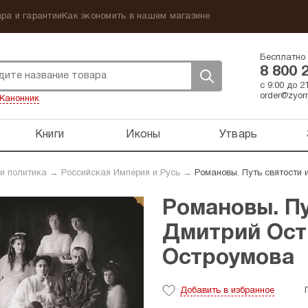
ра и гарантии
Как экономить в нашем магазине
Бесплатно 
8 800 
с 9:00 до 
order@zyorn
Канонник
Книги
Иконы
Утварь
 и политика
→
Российская Империя и Русь
→
Романовы. Путь святости 
Романовы. Пу
Дмитрий Ост
Остроумова
Добавить
в избранное