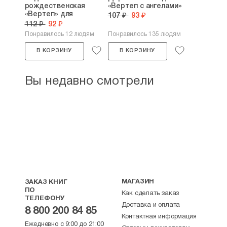
рождественская
«Вертеп с ангелами»
«Вертеп» для
107 ₽
93 ₽
раскрашивания
112 ₽
92 ₽
Понравилось 12 людям
Понравилось 135 людям
В КОРЗИНУ
В КОРЗИНУ
Вы недавно смотрели
МАГАЗИН
ЗАКАЗ КНИГ
ПО
Как сделать заказ
ТЕЛЕФОНУ
Доставка и оплата
8 800 200 84 85
Контактная информация
Ежедневно с 9:00 до 21:00