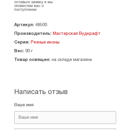
оставьте заявку и мы
станке, работа очень тонкая и ювелирная,
оповестим вас о
тончайшая фреза диаметром 0,125 мм создает
поступлении
детализированный рельеф, а затем уже вручную
доводится до идеала. Икона покрывается
Артикул:
48500
защитным бальзамом для дерева, при этом
сохраняются тактильные ощущения
Производитель:
Мастерская Вудкрафт
натурального дерева.
Серия:
Резные иконы
Данная икона будет идеальным подарком для
Вес:
90 г
родных, любимых и друзей.
Товар освящен:
на складе магазина
Производитель: Россия, г. Нижний Тагил.
Написать отзыв
Ваше имя