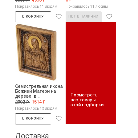
8357 ₽
4993 ₽
0 ₽
Понравилось 11 людям
Понравилось 11 людям
В КОРЗИНУ
НЕТ В НАЛИЧИИ
Семистрельная икона
Божией Матери на
Посмотреть
дереве, в...
все товары
2092 ₽
1514 ₽
этой подборки
Понравилось 13 людям
В КОРЗИНУ
Доставка