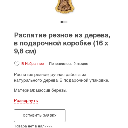
Распятие резное из дерева,
в подарочной коробке (16 х
9,8 см)
В Избранное
Понравилось 9 людям
Распятие резное, ручная работа из
натурального дерева. В подарочной упаковке.
Материал: массив березы.
Размеры: высота — 16 см, ширина — 9,8 см,
Развернуть
толщина — 1 см.
Размер коробочки: 12 х 20 х 4 см.
ОСТАВИТЬ ЗАЯВКУ
Изделие ручной работы создается мастером на
Товара нет в наличии,