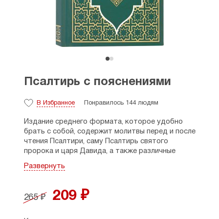
Псалтирь с пояснениями
В Избранное
Понравилось 144 людям
Издание среднего формата, которое удобно
брать с собой, содержит молитвы перед и после
чтения Псалтири, саму Псалтирь святого
пророка и царя Давида, а также различные
пояснения: указатель псалмов на различные
Развернуть
случаи жизни, информацию о Псалтири и как
её читать, в особенности по усопшим, словарь
малопонятных слов и выражений.
209 ₽
265 ₽
Рекомендовано к публикации Издательским
советом Русской Православной Церкви.