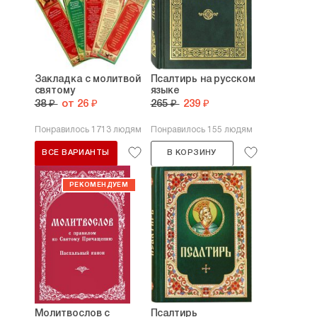
Закладка с молитвой
Псалтирь на русском
святому
языке
38 ₽
от 26 ₽
265 ₽
239 ₽
Понравилось 1713 людям
Понравилось 155 людям
ВСЕ ВАРИАНТЫ
В КОРЗИНУ
Молитвослов с
Псалтирь