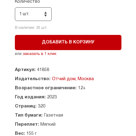
Количество
Содержание:
1 шт.
Молитвы перед началом чтения Псалтири — 5
Псалтирь — 9
В наличии:
25
шт.
Молитвы по прочтении нескольких кафисм или
всей Псалтири — 283
ДОБАВИТЬ В КОРЗИНУ
О Псалтири — 289
Указатель псалмов, читаемых в различных
или
заказать в 1 клик
нуждах — 294
Как читать Псалтирь — 296
О чтении Псалтири по усопшим — 299
Артикул:
41858
Словарь малопонятных слов и выражений — 302
Издательство:
Отчий дом, Москва
Возрастное ограничение:
12+
Год издания:
2023
Страниц:
320
Тип бумаги:
Газетная
Переплет:
Мягкий
Вес:
155 г