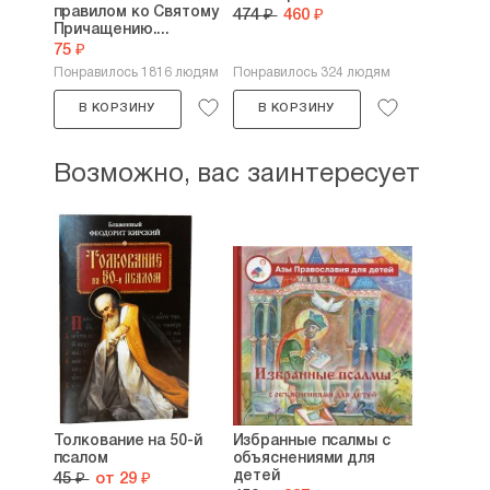
правилом ко Святому
474 ₽
460 ₽
Причащению....
75 ₽
Понравилось 1816 людям
Понравилось 324 людям
В КОРЗИНУ
В КОРЗИНУ
Возможно, вас заинтересует
Толкование на 50-й
Избранные псалмы с
псалом
объяснениями для
детей
45 ₽
от 29 ₽