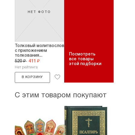
НЕТ ФОТО
Толковый молитвослов
с приложением
Посмотреть
толкования...
все товары
520 ₽
411 ₽
этой подборки
Нет рейтинга
В КОРЗИНУ
С этим товаром покупают