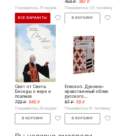
450 ₽
387 ₽
Понравилось 76 людям
Понравилось 131 человеку
ВСЕ ВАРИАНТЫ
В КОРЗИНУ
Свет от Света.
Епископ. Духовно-
Беседы о вере и
нравственный облик
псалмах
русского...
722 ₽
645 ₽
67 ₽
59 ₽
Понравилось 26 людям
Понравилось 81 человеку
В КОРЗИНУ
В КОРЗИНУ