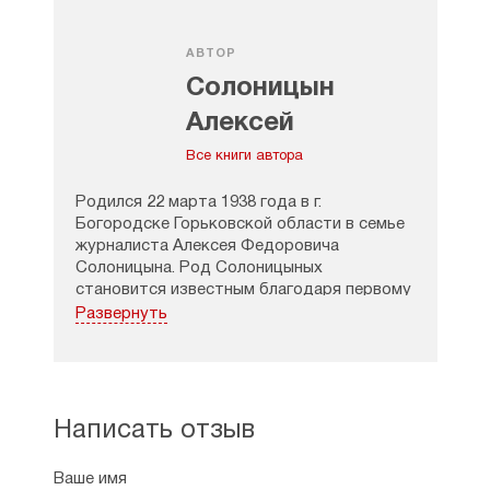
Примечания
Об авторе
АВТОР
Солоницын
Алексей
Все книги автора
Родился 22 марта 1938 года в г.
Богородске Горьковской области в семье
журналиста Алексея Федоровича
Солоницына. Род Солоницыных
становится известным благодаря первому
крестьянину, получившему образование,
Развернуть
Захару Степановичу Солоницыну, который
окончил духовную семинарию в г.Вятке
и стал «Летописцем Ветлужского края»
во второй половине 18-го и начале 19-го
века (упоминается в «Истории Государства
Написать отзыв
Российского» Н.Карамзина).
Ваше имя
Отец будущего писателя работает