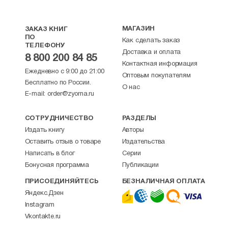
духовности, культуры, науки, 2001
17. Земной ангел. — Переиздание. — СПб.:
МАГАЗИН
ЗАКАЗ КНИГ
Царское дело, 2001
ПО
Как сделать заказ
ТЕЛЕФОНУ
Доставка и оплата
18. Избранное. В 2-х томах. Издание
8 800 200 84 85
Контактная информация
приурочено к 65-летию писателя. В первый
Ежедневно с 9:00 до 21:00
том вошли семь лучших рассказов, повесть
Оптовым покупателям
Бесплатно по России.
«Теплынь», роман «Звезда вечерняя».
О нас
E-mail:
order@zyorna.ru
Второй том составляют повести
о подвижниках православия, принявших
мученический венец за веру во Христа. Это
СОТРУДНИЧЕСТВО
РАЗДЕЛЫ
уже публиковавшиеся повести «Врата
Издать книгу
Авторы
небесные», «Земной ангел», а также новая
Оставить отзыв о товаре
Издательства
повесть о царских страстотерпцах,
Написать в блог
Серии
написанная на основе ставших известными
Бонусная программа
Публикации
в самое последнее время cвидетельств
и документов об убийстве царской семьи
ПРИСОЕДИНЯЙТЕСЬ
БЕЗНАЛИЧНАЯ ОПЛАТА
в Екатеринбурге.
Яндекс.Дзен
Instagram
19. Повесть о старшем брате. — М.: Сова,
2005 Издание дополненно воспоминаниями
Vkontakte.ru
многих вдающихся актеров и режиссеров,