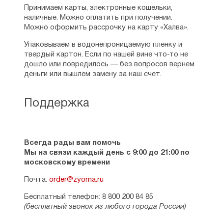
Международного кинофестиваля
Принимаем карты, электронные кошельки,
«Золотой витязь» (2000).
наличные. Можно оплатить при получении.
Можно оформить рассрочку на карту «Халва».
За большой личный вклад в дело
духовного просвещения
Упаковываем в водонепроницаемую пленку и
соотечественников удостоен патриарших
твердый картон. Если по нашей вине что-то не
наград: медалей святого преподобного
дошло или повредилось — без вопросов вернем
Сергия Радонежского и святого
деньги или вышлем замену за наш счет.
благоверного князя Даниила Московского.
Также награжден памятными медалями
к 100-летию маршала Жукова и к 100-
Поддержка
летию Михаила Шолохова.
Имеет и другие награды.
Всегда рады вам помочь
Живет в Самаре.
Мы на связи каждый день с 9:00 до 21:00 по
КНИГИ АЛЕКСЕЯ СОЛОНИЦЫНА:
московскому времени
Почта:
1. До завтра. Рассказы.- Калининград: кн.
order@zyorna.ru
изд., 1967
Бесплатный телефон: 8 800 200 84 85
(бесплатный звонок из любого города России)
2. Под русскими звездами. Книга прозы.-
Калининград: кн. изд.,1971