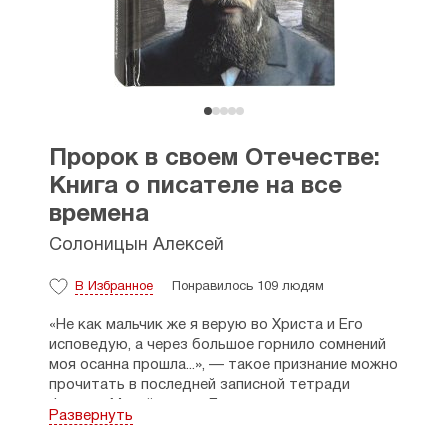
Пророк в своем Отечестве:
Книга о писателе на все
времена
Солоницын Алексей
В Избранное
Понравилось 109 людям
«Не как мальчик же я верую во Христа и Его
исповедую, а через большое горнило сомнений
моя осанна прошла...», — такое признание можно
прочитать в последней записной тетради
Федора Михайловича Достоевского...
Развернуть
Не в этих ли словах его — ключ к пониманию
всего наследия писателя?