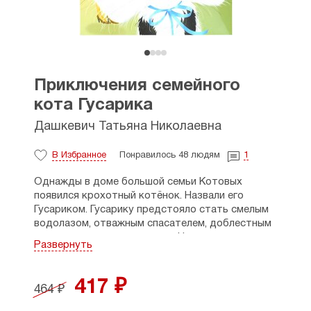
Приключения семейного
кота Гусарика
Дашкевич Татьяна Николаевна
В Избранное
Понравилось 48 людям
1
Однажды в доме большой семьи Котовых
появился крохотный котёнок. Назвали его
Гусариком. Гусарику предстояло стать смелым
водолазом, отважным спасателем, доблестным
рыцарем и даже падишахом. Но он не знал этого
Развернуть
и весело играл с тапочками своей маленькой
хозяйки. С его игры и началась эта весёлая
история.
417 ₽
464 ₽
Повесть Татьяны Дашкевич знакомит читателей