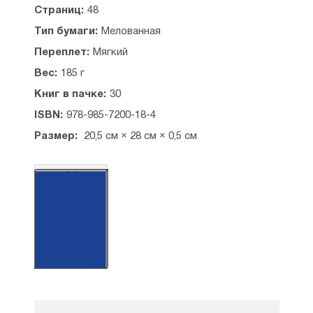
Дрозды
Страниц:
48
Собачья туфелька
Тип бумаги:
Мелованная
В бассейне
Дядя Гусарик
Переплет:
Мягкий
Кот-падишах
Вес:
185 г
Славная собачка и котик славный
Найденыш
Книг в пачке:
30
Куристая косточка
ISBN:
978-985-7200-18-4
Фото в журнале
Обед по очереди
Размер:
20,5 см × 28 см × 0,5 см
На трех котах
Догонялки и хохоталки
А4