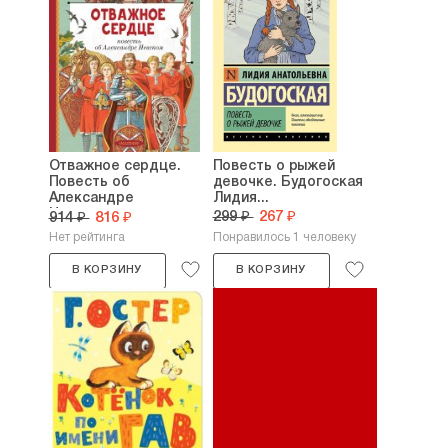
Отважное сердце.
Повесть о рыжей
Повесть об
девочке. Будогоская
Александре
Лидия...
Невском....
299 ₽
267 ₽
914 ₽
816 ₽
Нет рейтинга
Понравилось 1 человеку
В КОРЗИНУ
В КОРЗИНУ