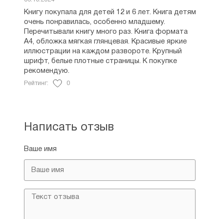
06.10.2024
Первый сборник стихов — «У зеркала»
Книгу покупала для детей 12 и 6 лет. Книга детям
вышел у Татьяны Дашкевич в Белоруссии
очень понравилась, особенно младшему.
ещё в годы её студенчества, в 1993 году
Перечитывали книгу много раз. Книга формата
её уже приняли в ряды Союза писателей
А4, обложка мягкая глянцевая. Красивые яркие
России. Она стала женой литератора
иллюстрации на каждом развороте. Крупный
Николая Шипилова, и супруги сколько-то
шрифт, белые плотные страницы. К покупке
проживали в столице России, но затем
рекомендую.
уехали в Минск, где прожили до 2006
Рейтинг:
0
года — до смерти Николая Шипилова,
у них родилось двое детей. Супруги
активно участвовали в деятельности
храма во имя святителя Николая
Написать отзыв
Чудотворца одной из деревень Минской
области.
Ваше имя
Церковная жизнь оказала существенное
влияние на творчество Татьяны
Дашкевич — оно приобрело христианскую
направленность, у неё появились
поэтические сборники «Мирянка», «Голос
ангела». Татьяне Николаевне дан не только
талант сочинять стихи, но она обладает