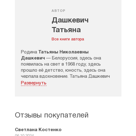
АВТОР
Дашкевич
Татьяна
Николаевна
Все книги автора
Родина
Татьяны Николаевны
Дашкевич
— Белоруссия, здесь она
появилась на свет в 1968 году, здесь
прошло её детство, юность, здесь она
черпала вдохновение. Татьяна Дашкевич
происходит из семьи советских
Развернуть
интеллигентов, но после школы она пошла
трудиться в колхоз, а затем уехала
в Москву, чтобы поступить
в Литературный институт. Учёба дала
Татьяне очень много: в плане творческого
Отзывы покупателей
опыта, и в плане знакомства с большим
количеством людей, её педагогом был
Светлана Костенко
поэт Лев Ошанин.