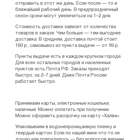
искусства в известных печатных
отправить в этот же день. Если после — то в
средствах массовой информации. Также
ближайший рабочий день. В предпраздничный
эта талантливая женщина сочиняет для
сезон сроки могут увеличиться на 1–2 дня.
детей: вышло несколько поэтических
сборников, опубликованы рассказы, всего
Стоимость доставки зависит от количества
издано порядка двух десятков книг.
товаров в заказе. Чем больше — тем выгоднее
Не забывает Татьяна Николаевна
доставка. В среднем, доставка почтой стоит
и о святых, почитаемых в республике
160 р., самовывоз из пункта выдачи — от 99 р.
Беларусь: блаженной Валентине Минской,
Пункты выдачи есть в каждом крупном городе.
праведном Иоанне Русском. С 2006 года
Для всех остальных городов и населенных
она является членом Союза писателей
пунктов есть Почта РФ. Заказы приходят
Беларуси.
быстро, за 2–7 дней. Даже Почта России
Сейчас Татьяна Дашкевич большую часть
работает быстро.
времени проживает в Москве,
но с гастролями ездит по всей стране
и не забывает о родной Белоруссии.
Принимаем карты, электронные кошельки,
наличные. Можно оплатить при получении.
См. также:
Песнопения
,
Детская
Можно оформить рассрочку на карту «Халва».
литература
Упаковываем в водонепроницаемую пленку и
твердый картон. Если по нашей вине что-то не
дошло или повредилось — без вопросов вернем