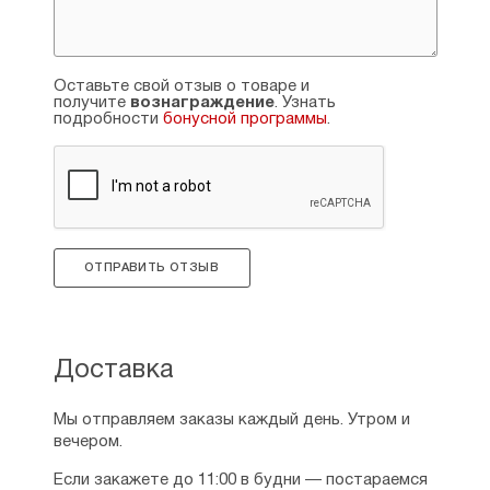
хорошим голосом и музыкальным слухом,
в подтверждение этого вышли альбомы
«Деревенский ангел», «Отведи меня
во храм». Она часто даёт концерты
Оставьте свой отзыв о товаре и
в качестве барда, Патриарший Экзарх
получите
вознаграждение
. Узнать
всея Беларуси вручил ей грамоту.
подробности
бонусной программы
.
Татьяна Дашкевич — песня об
архимандрите Серафиме (Тяпочкине)
ОТПРАВИТЬ ОТЗЫВ
Доставка
Татьяна Дашкевич занимается не только
поэзией, но пишет и публицистику, и прозу,
Мы отправляем заказы каждый день. Утром и
для серии «ЖЗЛ» она составила описание
вечером.
жизни советского поэта Алексея
Фатьянова, публиковала статьи на тему
Если закажете до 11:00 в будни — постараемся