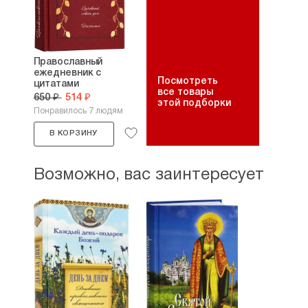
Православный
ежедневник с
Посмотреть
цитатами
все товары
подвижников....
650 ₽
514 ₽
этой подборки
Понравилось 7 людям
В КОРЗИНУ
Возможно, вас заинтересует