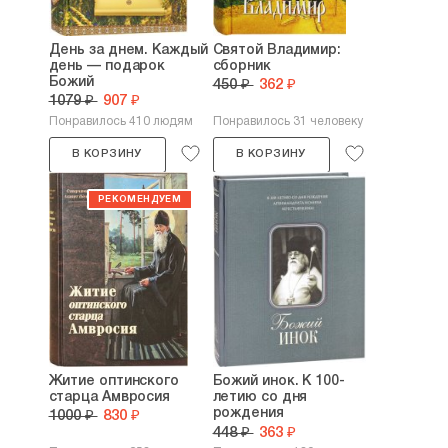
День за днем. Каждый
Святой Владимир:
день — подарок
сборник
Божий
450 ₽
362 ₽
1079 ₽
907 ₽
Понравилось 410 людям
Понравилось 31 человеку
В КОРЗИНУ
В КОРЗИНУ
Житие оптинского
Божий инок. К 100-
старца Амвросия
летию со дня
рождения
1000 ₽
830 ₽
архимандрита...
448 ₽
363 ₽