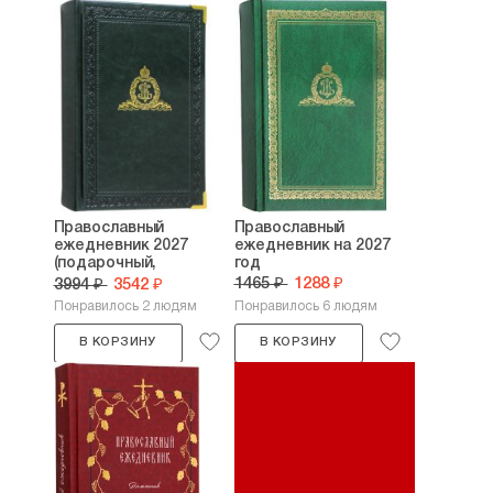
Православный
Православный
ежедневник 2027
ежедневник на 2027
(подарочный,
год
кожаная...
1465 ₽
1288 ₽
3994 ₽
3542 ₽
Понравилось 2 людям
Понравилось 6 людям
В КОРЗИНУ
В КОРЗИНУ