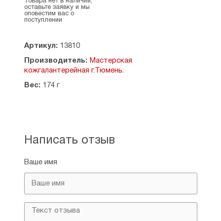
Товара нет в наличии,
матовая.
оставьте заявку и мы
оповестим вас о
поступлении
Ширина ремня — 4 см.
Артикул:
13810
Производитель: Россия.
Производитель:
Мастерская
кожгалантерейная г.Тюмень.
Вес:
174 г
Написать отзыв
Ваше имя