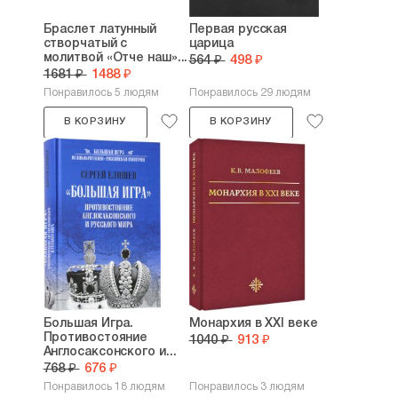
Браслет латунный
Первая русская
створчатый с
царица
молитвой «Отче наш»...
564 ₽
498 ₽
1681 ₽
1488 ₽
Понравилось 5 людям
Понравилось 29 людям
В КОРЗИНУ
В КОРЗИНУ
Большая Игра.
Монархия в XXI веке
Противостояние
1040 ₽
913 ₽
Англосаксонского и...
768 ₽
676 ₽
Понравилось 18 людям
Понравилось 3 людям