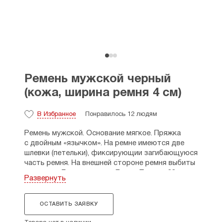
Ремень мужской черный
(кожа, ширина ремня 4 см)
В Избранное
Понравилось 12 людям
Ремень мужской. Основание мягкое. Пряжка
с двойным «язычком». На ремне имеются две
шлевки (петельки), фиксирующии загибающуюся
часть ремня. На внешней стороне ремня выбиты
молитвы «Да воскреснет Бог» и Псалом 90,
Развернуть
нанесенные методом тиснения.
Подходит для мужских брюк или джинсов.
ОСТАВИТЬ ЗАЯВКУ
Материал: кожа. Поверхность ремня гладкая,