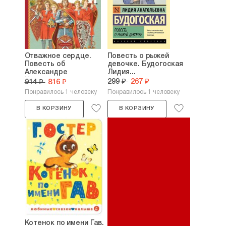
Отважное сердце.
Повесть о рыжей
Повесть об
девочке. Будогоская
Александре
Лидия...
Невском....
299 ₽
267 ₽
914 ₽
816 ₽
Понравилось 1 человеку
Понравилось 1 человеку
В КОРЗИНУ
В КОРЗИНУ
Котенок по имени Гав.