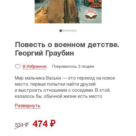
Повесть о военном детстве.
Георгий Граубин
В Избранное
Понравилось 3 людям
Мир мальчика Васьки — это переезд на новое
место, первые попытки найти друзей
и выстроить отношения с соседями. В этой,
казалось бы, обычной жизни есть место
и детским шалостям, и недетским разговорам
Развернуть
о колхозной жизни, и даже стихийному веселью
на стареньком автобусе. Но однажды в этот
мир врывается известие, которое стирает все
474 ₽
531 ₽
планы и надежды. Началась война.