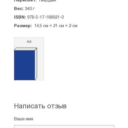
Переплет:
Твердый
детям», — его пронзительная
автобиографическая исповедь. В ней обычная
Вес:
340 г
жизнь мальчишки, полная первых открытий
ISBN:
978-5-17-188921-0
и трудностей взросления, вдруг
переворачивается и навсегда меняет свой цвет.
Размер:
14,5 см × 21 см × 2 см
А4
Написать отзыв
Ваше имя