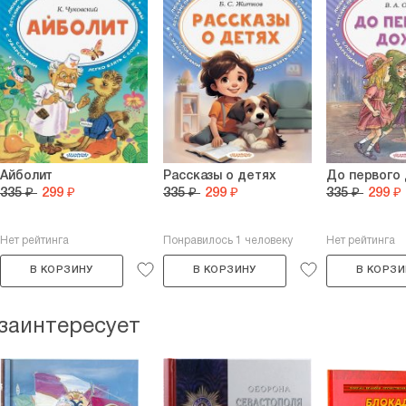
Айболит
Рассказы о детях
До первого
335 ₽
299 ₽
335 ₽
299 ₽
335 ₽
299 ₽
Нет рейтинга
Понравилось 1 человеку
Нет рейтинга
В КОРЗИНУ
В КОРЗИНУ
В КОРЗИ
 заинтересует