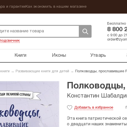
ра и гарантии
Как экономить в нашем магазине
Бесплатно 
8 800 
с 9:00 до 
order@zyorn
подсвечник
Книги
Иконы
Утварь
 книги
→
Развивающие книги для детей
→
Полководцы, прославившие 
Полководцы,
Константин Шабалди
Добавить
в избранное
Эта книга патриотической с
о двадцати наших знаменитых