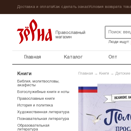
Доставка и оплата
Как сделать заказ
Условия возврата това
Православный
магазин
Люди ищут:
Главная
Каталог
Опт
Книги
Главная
→
Книги
→
Детские
Библия, молитвословы,
акафисты
Богослужебные книги и ноты
Православные книги
История и политика
Художественная литература
Познавательная литература
Образовательная
литература