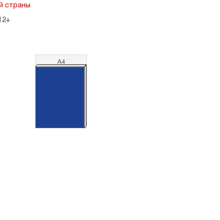
й страны
12+
А4