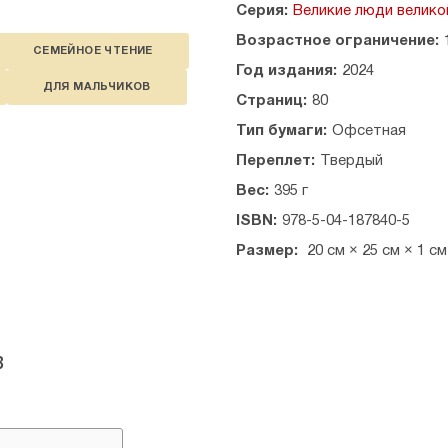
Иван IV, прозванный Грозным
Серия:
Великие люди велико
Дмитрий Пожарский
Возрастное ограничение:
Пётр I, прозванный Великим
СЕМЕЙНОЕ ЧТЕНИЕ
Александр Суворов
Год издания:
2024
Григорий Потёмкин
ДЛЯ МАЛЬЧИКОВ
Страниц:
80
Фёдор Ушаков
Михаил Голенищев-Кутузов
Тип бумаги:
Офсетная
Денис Давыдов
Переплет:
Твердый
Павел Нахимов
Михаил Скобелев
Вес:
395 г
Степан Макаров
ISBN:
978-5-04-187840-5
Алексей Брусилов
Василий Чапаев
Размер:
20 см × 25 см × 1 см
Константин Рокоссовский
Иван Конев
Александр Новиков
в