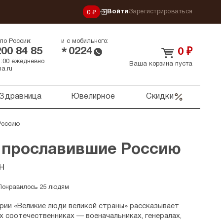
Войти
Зарегистрироваться
0 ₽
по России:
и с мобильного:
200 84 85
0224
*
0
₽
21:00 ежедневно
Ваша корзина пуста
a.ru
Здравница
Ювелирное
Скидки
Россию
 прославившие Россию
н
Понравилось 25 людям
ерии «Великие люди великой страны» рассказывает
 соотечественниках — военачальниках, генералах,