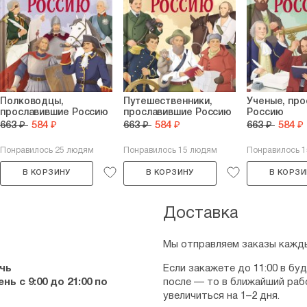
Полководцы,
Путешественники,
Ученые, пр
прославившие Россию
прославившие Россию
Россию
663 ₽
584 ₽
663 ₽
584 ₽
663 ₽
584 ₽
Понравилось 25 людям
Понравилось 15 людям
Понравилось 
В КОРЗИНУ
В КОРЗИНУ
В КОРЗИ
Доставка
Мы отправляем заказы кажды
чь
Если закажете до 11:00 в бу
ь с 9:00 до 21:00 по
после — то в ближайший раб
увеличиться на 1–2 дня.