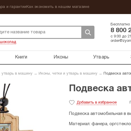
ра и гарантии
Как экономить в нашем магазине
Бесплатно 
8 800 
с 9:00 до 
order@zyorn
шоколад
Книги
Иконы
Утварь
 утварь в машину
→
Иконы, четки и утварь в машину
→
Подвеска авто
Подвеска ав
Добавить
в избранное
Подвеска автомобильная в ви
Материал: фанера, оргстекло