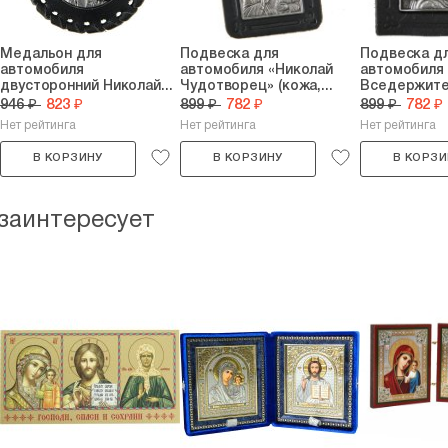
Медальон для
Подвеска для
Подвеска д
автомобиля
автомобиля «Николай
автомобиля
двусторонний Николай...
Чудотворец» (кожа,...
Вседержител
946 ₽
823 ₽
899 ₽
782 ₽
899 ₽
782 ₽
Нет рейтинга
Нет рейтинга
Нет рейтинга
В КОРЗИНУ
В КОРЗИНУ
В КОРЗИ
 заинтересует