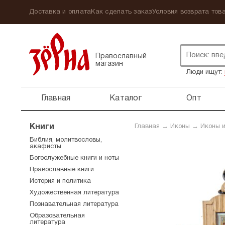
Доставка и оплата
Как сделать заказ
Условия возврата това
Православный
магазин
Люди ищут:
Главная
Каталог
Опт
Книги
Главная
→
Иконы
→
Иконы и
Библия, молитвословы,
акафисты
Богослужебные книги и ноты
Православные книги
История и политика
Художественная литература
Познавательная литература
Образовательная
литература