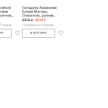
войной
Складень Казанская
Божия
Божия Матерь,
ситель...
Спаситель, ручная...
5310 ₽
4514 ₽
87 людям
Понравилось 6 людям
НУ
В КОРЗИНУ