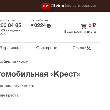
Войти
Зарегистрироваться
0 ₽
по России:
и с мобильного:
200 84 85
0224
*
0
₽
21:00 ежедневно
Ваша корзина пуста
a.ru
Здравница
Ювелирное
Скидки
мобильная «Крест»
томобильная «Крест»
Понравилось 15 людям
де креста.
.