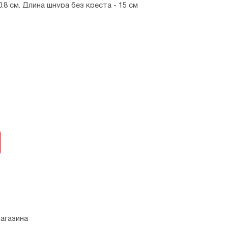
0,8 см. Длина шнура без креста - 15 см
ия.
магазина