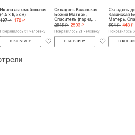
Икона автомобильная
Складень Казанская
Складень д
(4,5 х 8,5 см)
Божия Матерь,
Казанская 
Спаситель (парча,...
Матерь, Спа
197 ₽
172 ₽
2945 ₽
2503 ₽
504 ₽
448 ₽
Понравилось 31 человеку
Понравилось 21 человеку
Понравилось 
В КОРЗИНУ
В КОРЗИНУ
В КОРЗИ
отрели