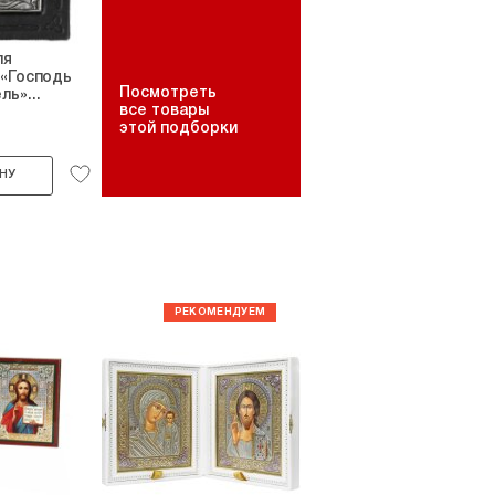
ля
 «Господь
Посмотреть
ь»...
все товары
этой подборки
НУ