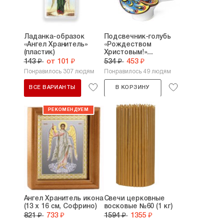
Ладанка-образок
Подсвечник-голубь
«Ангел Хранитель»
«Рождеством
(пластик)
Христовым!»...
143 ₽
от 101 ₽
534 ₽
453 ₽
Понравилось 307 людям
Понравилось 49 людям
ВСЕ ВАРИАНТЫ
В КОРЗИНУ
Ангел Хранитель икона
Свечи церковные
(13 х 16 см, Софрино)
восковые №60 (1 кг)
821 ₽
733 ₽
1594 ₽
1355 ₽