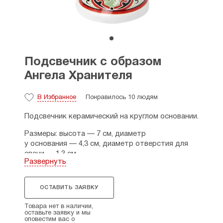
Подсвечник с образом
Ангела Хранителя
В Избранное
Понравилось 10 людям
Подсвечник керамический на круглом основании.
Размеры: высота — 7 см, диаметр
у основания — 4,3 см, диаметр отверстия для
свечи — 1,3 см.
Развернуть
Подходит для восковых свечей № 100 и № 60.
Страна производитель: Россия.
ОСТАВИТЬ ЗАЯВКУ
Товара нет в наличии,
оставьте заявку и мы
оповестим вас о