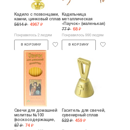
Кадило с позвонцами,
Кадильница
камни, цинковый сплав
металлическая
«Паучок» (маленькая)
5614 ₽
4967 ₽
77 ₽
68 ₽
Понравилось 2 людям
Понравилось 990 людям
В КОРЗИНУ
В КОРЗИНУ
Свечи для домашней
Гаситель для свечей,
молитвы №100
сувенирный сплав
(воскосодержащие,
522 ₽
459 ₽
12...
87 ₽
74 ₽