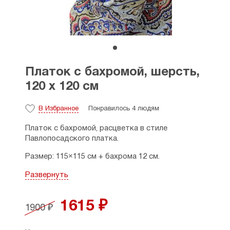
Платок с бахромой, шерсть,
120 х 120 см
В Избранное
Понравилось 4 людям
Платок с бахромой, расцветка в стиле
Павлопосадского платка.
Размер: 115×115 см + бахрома 12 см.
Состав: 80% шерсть, 20% вискоза. Первый сорт.
Развернуть
1615 ₽
1900 ₽