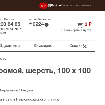
Войти
Зарегистрироваться
0 ₽
по России:
и с мобильного:
200 84 85
0224
*
0
₽
21:00 ежедневно
Ваша корзина пуста
a.ru
Здравница
Ювелирное
Скидки
00 см
ромой, шерсть, 100 х 100
Понравилось 11 людям
а в стиле Павлопосадского платка.