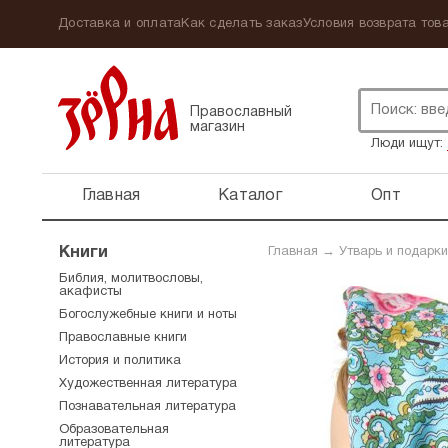
Доставка и оплата
Как сделать заказ
Условия возврата това
Православный
магазин
Люди ищут:
Главная
Каталог
Опт
Книги
Главная
→
Утварь и подарки
Библия, молитвословы,
акафисты
Богослужебные книги и ноты
Православные книги
История и политика
Художественная литература
Познавательная литература
Образовательная
литература