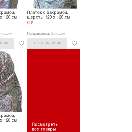
хромой,
Платок с бахромой,
х 120 см
шерсть, 120 х 120 см
0 ₽
5 людям
Понравилось 3 людям
ИЧИИ
НЕТ В НАЛИЧИИ
хромой,
х 120 см
Посмотреть
все товары