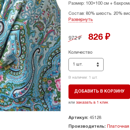
Размер: 100×100 см + бахрома
Состав: 80% шерсть, 20% вис
Развернуть
826 ₽
972 ₽
Количество
1 шт.
В наличии:
1
шт.
ДОБАВИТЬ В КОРЗИНУ
или
заказать в 1 клик
Артикул:
45128
Производитель:
Платочная