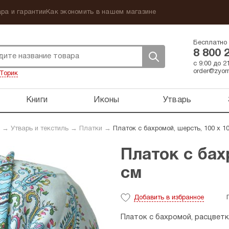
ра и гарантии
Как экономить в нашем магазине
Бесплатно 
8 800 
с 9:00 до 
order@zyorn
Торик
Книги
Иконы
Утварь
→
Утварь и текстиль
→
Платки
→
Платок с бахромой, шерсть, 100 х 1
Платок с бах
см
Добавить
в избранное
Платок с бахромой, расцветк