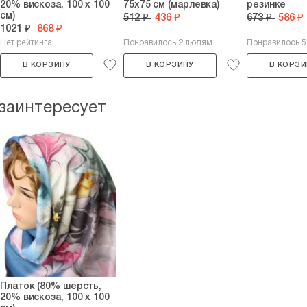
20% вискоза, 100 х 100
75х75 см (марлевка)
резинке
см)
512 ₽
436 ₽
673 ₽
586 ₽
1021 ₽
868 ₽
Нет рейтинга
Понравилось 2 людям
Понравилось 
В КОРЗИНУ
В КОРЗИНУ
В КОРЗИ
 заинтересует
Платок (80% шерсть,
20% вискоза, 100 х 100