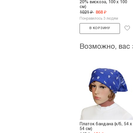
20% вискоза, 100 х 100
см)
1021 ₽
868 ₽
Понравилось 3 людям
В КОРЗИНУ
Возможно, вас
Платок бандана (х/б, 54 х
54 см)