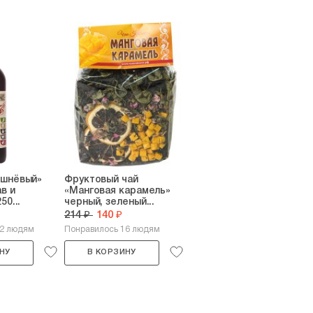
ишнёвый»
Фруктовый чай
в и
«Манговая карамель»
50...
черный, зеленый...
214 ₽
140 ₽
22 людям
Понравилось 16 людям
НУ
В КОРЗИНУ