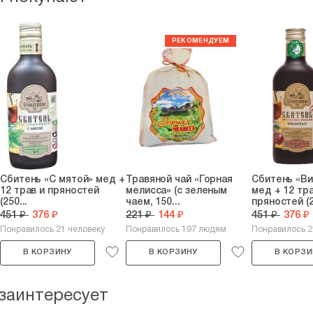
Сбитень «С мятой» мед +
Травяной чай «Горная
Сбитень «В
12 трав и пряностей
мелисса» (с зеленым
мед + 12 тра
(250...
чаем, 150...
пряностей (2
451 ₽
376 ₽
221 ₽
144 ₽
451 ₽
376 ₽
Понравилось 21 человеку
Понравилось 197 людям
Понравилось 
В КОРЗИНУ
В КОРЗИНУ
В КОРЗИ
 заинтересует