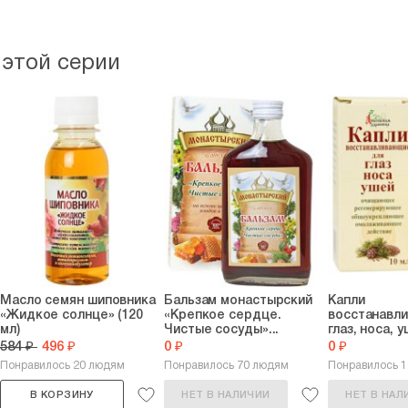
 этой серии
Масло семян шиповника
Бальзам монастырский
Капли
«Жидкое солнце» (120
«Крепкое сердце.
восстанавл
мл)
Чистые сосуды»...
глаз, носа, у
584 ₽
496 ₽
0 ₽
0 ₽
Понравилось 20 людям
Понравилось 70 людям
Понравилось 
В КОРЗИНУ
НЕТ В НАЛИЧИИ
НЕТ В НАЛ