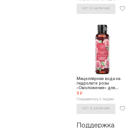
НЕТ В НАЛИЧИИ
Мицеллярная вода на
гидролате розы
«Омоложение» для...
0 ₽
Понравилось 5 людям
НЕТ В НАЛИЧИИ
Поддержка