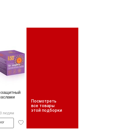
езащитный
маслами
Посмотреть
все товары
этой подборки
10 людям
НУ