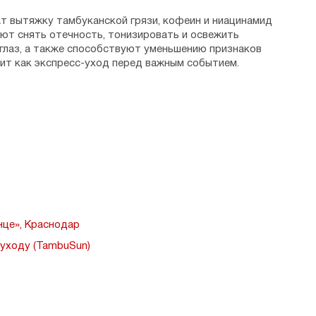
т вытяжку тамбуканской грязи, кофеин и ниацинамид
ают снять отечность, тонизировать и освежить
 глаз, а также способствуют уменьшению признаков
дит как экспресс-уход перед важным событием.
ка тамбуканской грязи, кофеин, гиалуроновая
, витамин В3.
ид калия, красные морские водоросли, глюкоманнан,
 гександиол, гидрогенизированное ПЭГ-50, слюда.
альная непереносимость компонентов.
я, Ставропольский край.
це», Краснодар
 уходу (TambuSun)