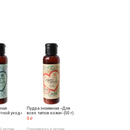
ная
Пудра энзимная «Для
тной уход»
всех типов кожи» (50 г)
0 ₽
10 людям
Понравилось 4 людям