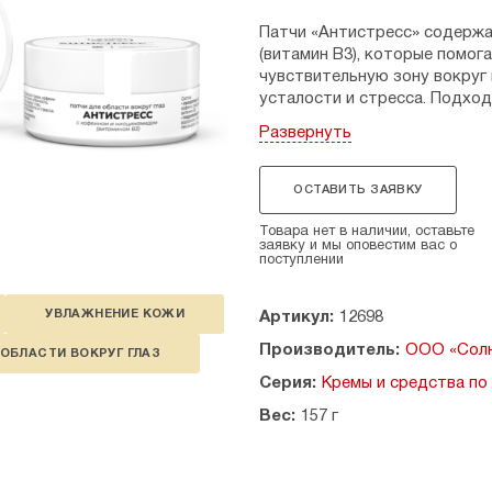
Патчи «Антистресс» содержа
(витамин В3), которые помог
чувствительную зону вокруг
усталости и стресса. Подхо
Развернуть
Состав:
• сыворотка: масляная вытяж
кислота, коллоидное серебро
ОСТАВИТЬ ЗАЯВКУ
• гидрогелевая основа: хлор
пропиленгликоль, этилкетон,
Товара нет в наличии, оставьте
заявку и мы оповестим вас о
поступлении
Противопоказания: индивиду
Страна производитель: Росси
УВЛАЖНЕНИЕ КОЖИ
Артикул:
12698
Производитель:
ООО «Солн
ОБЛАСТИ ВОКРУГ ГЛАЗ
Серия:
Кремы и средства по
Вес:
157 г