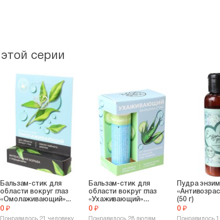
 этой серии
Бальзам-стик для
Бальзам-стик для
Пудра энзим
области вокруг глаз
области вокруг глаз
«Антивозрас
«Омолаживающий»...
«Ухаживающий»...
(50 г)
0 ₽
0 ₽
0 ₽
Понравилось 21 человеку
Понравилось 28 людям
Понравилось 