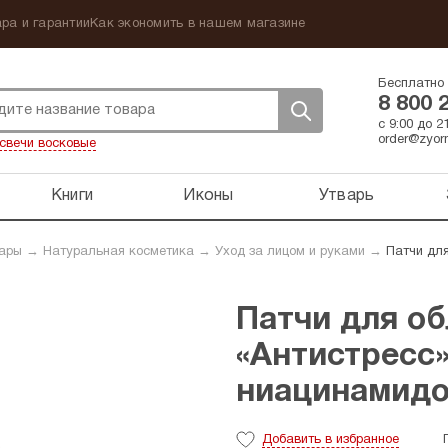
ра и гарантии
Как экономить в нашем магазине
Бесплатно 
8 800 
с 9:00 до 
order@zyorn
свечи восковые
Книги
Иконы
Утварь
вары
→
Натуральная косметика
→
Уход за лицом и руками
→
Патчи для
Патчи для об
«Антистресс»
ниацинамидо
Добавить
в избранное