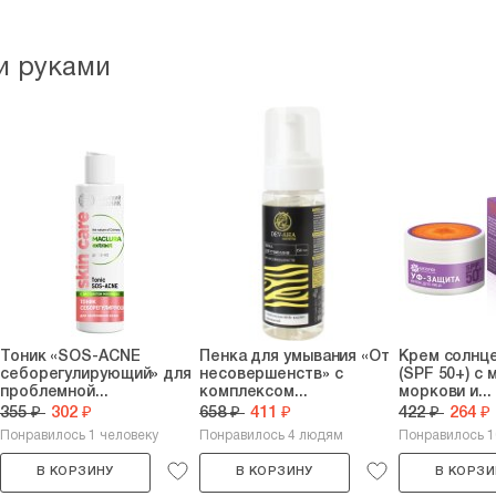
и руками
Тоник «SOS-ACNE
Пенка для умывания «От
Крем солнц
себорегулирующий» для
несовершенств» с
(SPF 50+) с 
проблемной...
комплексом...
моркови и...
355 ₽
302 ₽
658 ₽
411 ₽
422 ₽
264 ₽
Понравилось 1 человеку
Понравилось 4 людям
Понравилось 
В КОРЗИНУ
В КОРЗИНУ
В КОРЗИ