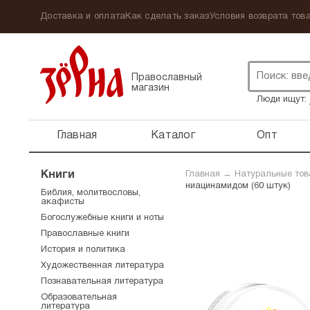
Доставка и оплата
Как сделать заказ
Условия возврата това
Православный
магазин
Люди ищут:
Главная
Каталог
Опт
Книги
Главная
→
Натуральные то
ниацинамидом (60 штук)
Библия, молитвословы,
акафисты
Богослужебные книги и ноты
Православные книги
История и политика
Художественная литература
Познавательная литература
Образовательная
литература