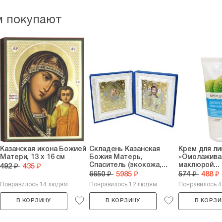
м покупают
Казанская икона Божией
Складень Казанская
Крем для ли
Матери, 13 х 16 см
Божия Матерь,
«Омолажива
Спаситель (экокожа,...
маклюрой...
492 ₽
435 ₽
6650 ₽
5985 ₽
574 ₽
488 ₽
Понравилось 14 людям
Понравилось 12 людям
Понравилось 
В КОРЗИНУ
В КОРЗИНУ
В КОРЗИ