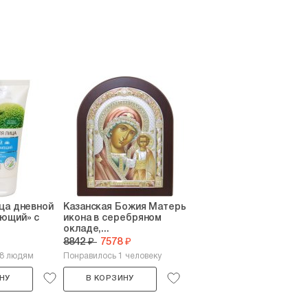
ца дневной
Казанская Божия Матерь
ющий» с
икона в серебряном
окладе,...
8842 ₽
7578 ₽
48 людям
Понравилось 1 человеку
НУ
В КОРЗИНУ