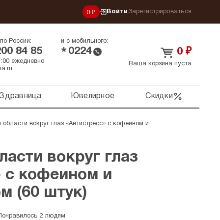
Войти
Зарегистрироваться
0 ₽
по России:
и с мобильного:
200 84 85
0224
*
0
₽
21:00 ежедневно
Ваша корзина пуста
a.ru
Здравница
Ювелирное
Скидки
 области вокруг глаз «Антистресс» с кофеином и
ласти вокруг глаз
 с кофеином и
м (60 штук)
Понравилось 2 людям