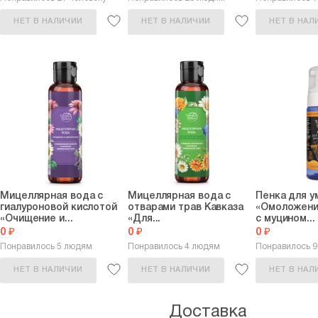
НЕТ В НАЛИЧИИ
НЕТ В НАЛИЧИИ
НЕТ В НАЛ
Мицеллярная вода с
Мицеллярная вода с
Пенка для у
гиалуроновой кислотой
отварами трав Кавказа
«Омоложени
«Очищение и...
«Для...
с муцином...
0 ₽
0 ₽
0 ₽
Понравилось 5 людям
Понравилось 4 людям
Понравилось 
НЕТ В НАЛИЧИИ
НЕТ В НАЛИЧИИ
НЕТ В НАЛ
Доставка