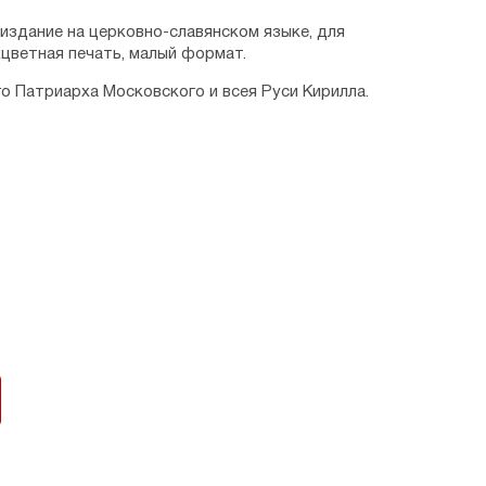
издание на церковно-славянском языке, для
цветная печать, малый формат.
о Патриарха Московского и всея Руси Кирилла.
еликую Неделю Пасхи и во всю Светлую седмицу
ю Пасхи
ртоса
и брашна мяс
 сыр и яйца
 Святыя Пасхи
мицы