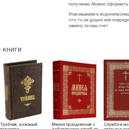
получении. Можно оформить 
Упаковываем в водонепрониц
что-то не дошло или повред
замену за наш счет.
 книги
Требник, кожаный
Минея праздничная с
Служба и мо