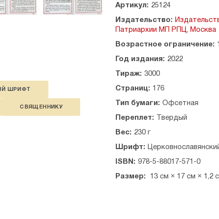
на Литургии
Артикул:
25124
вечера
Издательство:
Издательст
Во вторник Светлыя седмиц
Патриархии МП РПЦ, Москва
на утрени
на Литургии
Возрастное ограничение:
вечера
Год издания:
2022
В среду Светлыя седмицы
на утрени
Тираж:
3000
на Литургии
Страниц:
176
ИЙ ШРИФТ
вечера
В четверток Светлыя седми
Тип бумаги:
Офсетная
СВЯЩЕННИКУ
на утрени
Переплет:
Твердый
на Литургии
вечера
Вес:
230 г
В пяток Светлыя седмицы
Шрифт:
Церковнославянски
на утрени
на Литургии
ISBN:
978-5-88017-571-0
вечера
Размер:
13 см × 17 см × 1,2 
В субботу Светлыя седмицы
на утрени
на Литургии
Молитва на раздробление ар