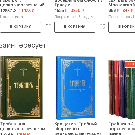
переплет,
добавлением служб из
святым в зе
церковнославянский
Триоди...
Московской.
язык,...
4525 ₽
3850 ₽
996 ₽
847 ₽
12657 ₽
11385 ₽
Нет рейтинга
Понравилось 3 людям
Понравилось 1
В КОРЗИНУ
В КОРЗИНУ
В КОРЗИ
 заинтересует
Требник (на
Крещение. Требный
Требник в 4 
церковнославянском)
сборник (на
церковносл
церковнославянском)
языке
1539 ₽
1309 ₽