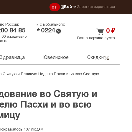
Войти
Зарегистрироваться
0 ₽
по России:
и с мобильного:
200 84 85
0224
*
0
₽
21:00 ежедневно
Ваша корзина пуста
a.ru
Здравница
Ювелирное
Скидки
о Святую и Великую Неделю Пасхи и во всю Светлую
дование во Святую и
елю Пасхи и во всю
мицу
Понравилось 107 людям