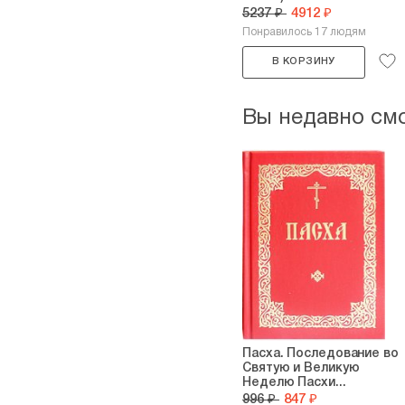
5237 ₽
4912 ₽
Понравилось 17 людям
В КОРЗИНУ
Вы недавно см
Пасха. Последование во
Святую и Великую
Неделю Пасхи...
996 ₽
847 ₽