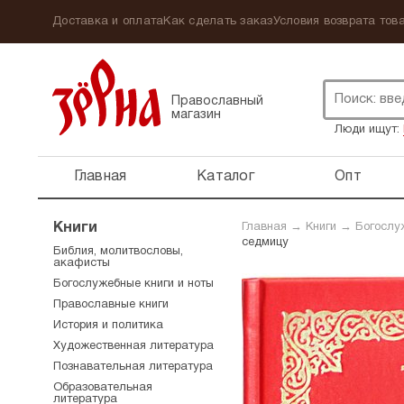
Доставка и оплата
Как сделать заказ
Условия возврата това
Православный
магазин
Люди ищут:
Главная
Каталог
Опт
Книги
Главная
→
Книги
→
Богослу
седмицу
Библия, молитвословы,
акафисты
Богослужебные книги и ноты
Православные книги
История и политика
Художественная литература
Познавательная литература
Образовательная
литература