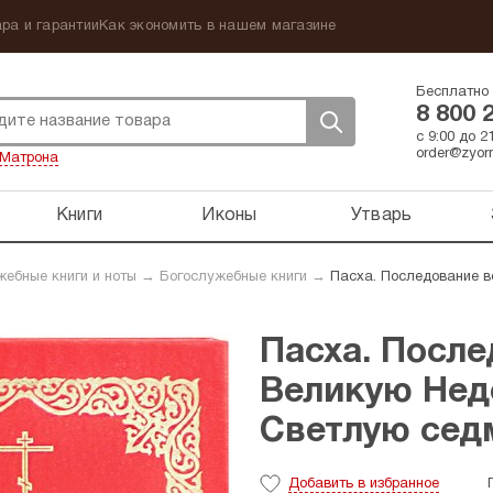
ра и гарантии
Как экономить в нашем магазине
Бесплатно 
8 800 
с 9:00 до 
order@zyorn
Матрона
Книги
Иконы
Утварь
жебные книги и ноты
→
Богослужебные книги
→
Пасха. Последование в
Пасха. После
Великую Нед
Светлую сед
Добавить
в избранное