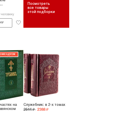
мле
Посмотреть
..
все товары
этой подборки
 человеку
НУ
частях на
Служебник: в 2-х томах
авянском
2644 ₽
2388 ₽