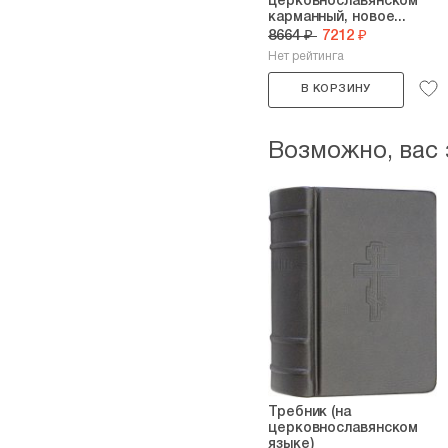
церковнославянском
карманный, новое...
8664 ₽
7212 ₽
Нет рейтинга
В КОРЗИНУ
Возможно, вас
Требник (на
церковнославянском
языке)