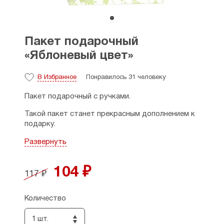
Пакет подарочный
«Яблоневый цвет»
В Избранное
Понравилось 31 человеку
Пакет подарочный с ручками.
Такой пакет станет прекрасным дополнением к
подарку.
Размеры: 15 х 20 х 9 см.
Развернуть
Страна производитель: Россия. г. Москва
104 ₽
117 ₽
Количество
1 шт.