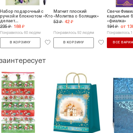
Набор подарочный с
Магнит плоский
Свечи Фими
ручкой и блокнотом «Кто
«Молитва о болящих»
кадильные 
делает...
«фиалка»
53 ₽
42 ₽
235 ₽
188 ₽
194 ₽
от 13
Понравилось 60 людям
Понравилось 92 людям
Понравилось 
В КОРЗИНУ
В КОРЗИНУ
ВСЕ ВАРИ
 заинтересует