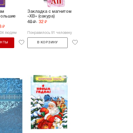
ам
Закладка с магнитом
большие
«ХВ» (сакура)
40 ₽
32 ₽
8 ₽
104 людям
Понравилось 91 человеку
АНТЫ
В КОРЗИНУ