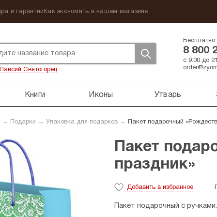
ра и гарантии
Как экономить в нашем магазине
Бесплатно 
8 800 
с 9:00 до 
order@zyorn
Паисий Святогорец
Книги
Иконы
Утварь
→
Подарки
→
Упаковка для подарков
→
Пакет подарочный «Рождеств
Пакет подар
праздник»
Добавить
в избранное
Пакет подарочный с ручками