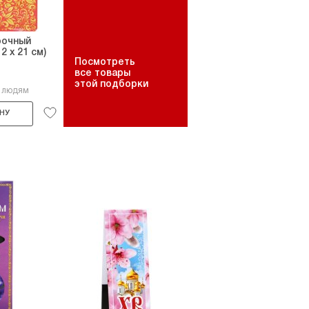
рочный
2 х 21 см)
Посмотреть
все товары
этой подборки
8 людям
НУ