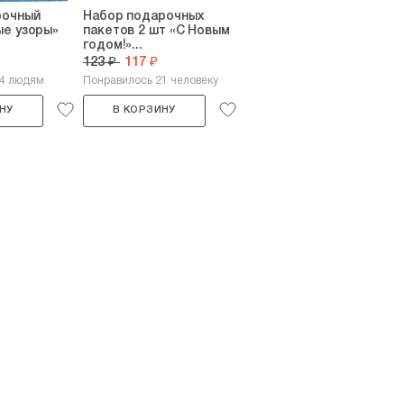
рочный
Набор подарочных
ые узоры»
пакетов 2 шт «С Новым
годом!»...
123 ₽
117 ₽
24 людям
Понравилось 21 человеку
НУ
В КОРЗИНУ