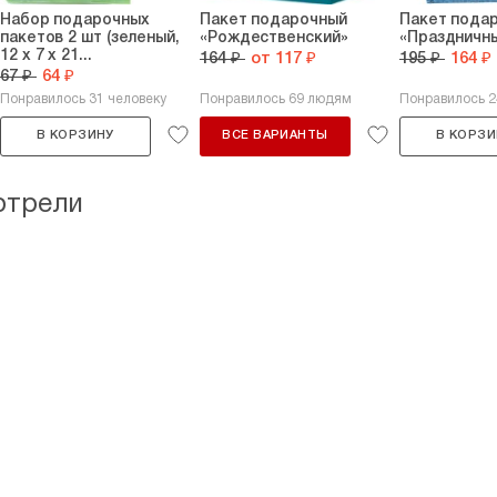
Набор подарочных
Пакет подарочный
Пакет пода
пакетов 2 шт (зеленый,
«Рождественский»
«Праздничн
12 х 7 х 21...
164 ₽
от 117 ₽
195 ₽
164 ₽
67 ₽
64 ₽
Понравилось 31 человеку
Понравилось 69 людям
Понравилось 
В КОРЗИНУ
ВСЕ ВАРИАНТЫ
В КОРЗИ
отрели