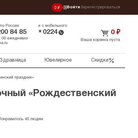
Войти
Зарегистрироваться
0 ₽
по России:
и с мобильного:
200 84 85
0224
*
0
₽
21:00 ежедневно
Ваша корзина пуста
a.ru
Здравница
Ювелирное
Скидки
енский праздник»
очный «Рождественский
Понравилось 45 людям
.