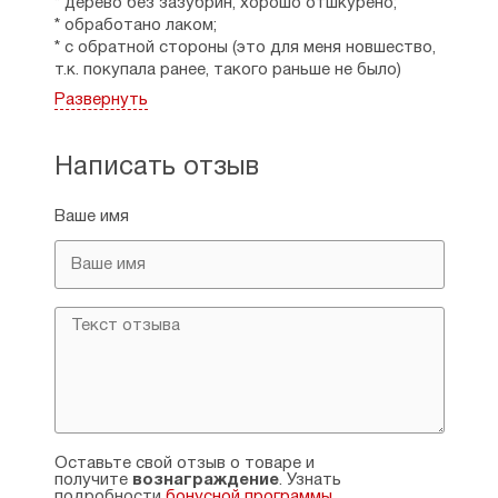
* дерево без зазубрин, хорошо отшкурено;
* обработано лаком;
* с обратной стороны (это для меня новшество,
т.к. покупала ранее, такого раньше не было)
специальное отверстие, позволяющее повесить
Развернуть
икону на гвоздик.
Что касается самой иконы и ощущений от неё -
Написать отзыв
определенно достойна быть в домашнем
иконостасе. Благодаря Зёрнам и разделу
Ваше имя
рекомендации впервые с ней познакомилась.
Образ "живой". От него сразу идёт душевный
отклик, несмотря на то, что я больше люблю
иконы, в которых Богоматерь смотрит прямо.
Лично для меня в первую очередь исходят
тепло, любовь и забота.
Она особенно красива, когда позолота блестит
от падающего на неё света.
Рейтинг:
2
Оставьте свой отзыв о товаре и
получите
вознаграждение
. Узнать
подробности
бонусной программы
.