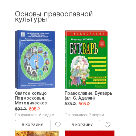
Основы православной
культуры
Святое кольцо
Православие. Букварь
Подмосковья.
(ил. С. Адалян)
Методическое
575 ₽
505 ₽
пособие для...
691 ₽
608 ₽
Понравилось 6 людям
Понравилось 7 людям
В КОРЗИНУ
В КОРЗИНУ