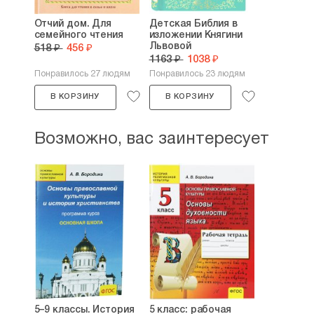
Отчий дом. Для
Детская Библия в
семейного чтения
изложении Княгини
Львовой
518 ₽
456 ₽
1163 ₽
1038 ₽
Понравилось 27 людям
Понравилось 23 людям
В КОРЗИНУ
В КОРЗИНУ
Возможно, вас заинтересует
5–9 классы. История
5 класс: рабочая