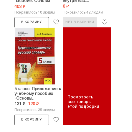
пособие. Основы
внутри нас....
духовности...
0 ₽
403 ₽
Понравилось 18 людям
Понравилось 42 людям
В КОРЗИНУ
НЕТ В НАЛИЧИИ
5 класс. Приложение к
учебному пособию
Посмотреть
«Основы...
все товары
131 ₽
120 ₽
этой подборки
Понравилось 35 людям
В КОРЗИНУ