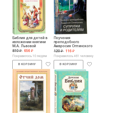
Библия для детей в
Поучения
изложении княгини
преподобного
М.А. Львовой
Амвросия Оптинского
супругам и...
810 ₽
656 ₽
120 ₽
116 ₽
Понравилось 10 людям
Понравилось 461 человеку
В КОРЗИНУ
В КОРЗИНУ