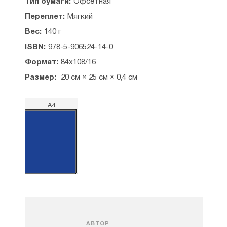
Тип бумаги:
Офсетная
Переплет:
Мягкий
Вес:
140 г
ISBN:
978-5-906524-14-0
Формат:
84x108/16
Размер:
20 см × 25 см × 0,4 см
А4
АВТОР