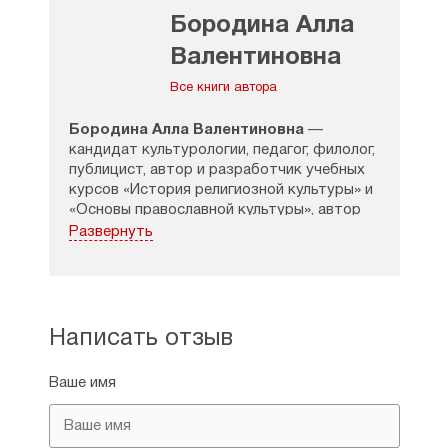
Бородина Алла
Валентиновна
Все книги автора
Бородина Алла Валентиновна
—
кандидат культурологии, педагог, филолог,
публицист, автор и разработчик учебных
курсов «История религиозной культуры» и
«Основы православной культуры», автор
первого учебника «Основы православной
Развернуть
культуры» и более тридцати других
учебно-методических пособий.
Член Президиума центрального совета
движения «Народный собор». Президент
Написать отзыв
Межрегионального общественного фонда
содействия развитию образованию и
Ваше имя
культуры «Основы православной
культуры». Член Союза писателей России.
Тема кандидатской диссертации (2001):