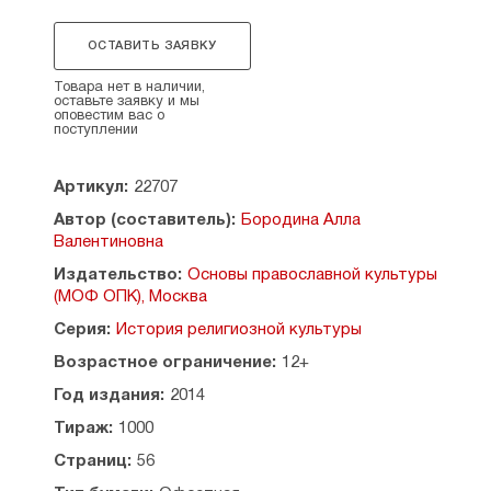
культуры народов России».
Рабочая тетрадь является частью
ОСТАВИТЬ ЗАЯВКУ
учебно-методического
комплекта для 6 класса
по проекту
А. В. Бородиной
«Основы
Товара нет в наличии,
оставьте заявку и мы
православной культуры» («История религиозной
оповестим вас о
культуры»).
Учебно-методический
комплект
поступлении
включает в себя 1) учебное пособие, 2) рабочую
тетрадь, 3) пособие для учителей.
Артикул:
22707
Автор (составитель):
Бородина Алла
Валентиновна
Издательство:
Основы православной культуры
(МОФ ОПК), Москва
Серия:
История религиозной культуры
Возрастное ограничение:
12+
Год издания:
2014
Тираж:
1000
Страниц:
56