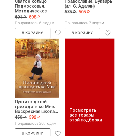
Святое кольцо
Православие. Букварь
Подмосковья.
(ил. С. Адалян)
Методическое
575 ₽
505 ₽
пособие для...
691 ₽
608 ₽
Понравилось 6 людям
Понравилось 7 людям
В КОРЗИНУ
В КОРЗИНУ
Пустите детей
приходить ко Мне.
Посмотреть
Воскресная школа...
все товары
450 ₽
392 ₽
этой подборки
Понравилось 20 людям
В КОРЗИНУ