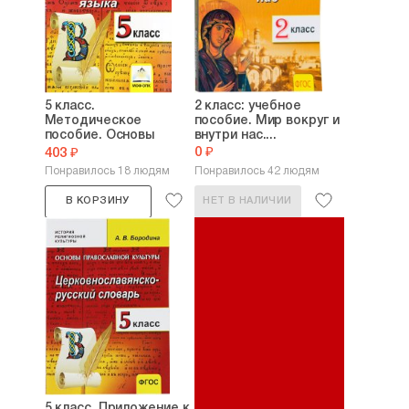
5 класс.
2 класс: учебное
Методическое
пособие. Мир вокруг и
пособие. Основы
внутри нас....
духовности...
0 ₽
403 ₽
Понравилось 18 людям
Понравилось 42 людям
В КОРЗИНУ
НЕТ В НАЛИЧИИ
5 класс. Приложение к