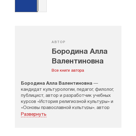
АВТОР
Бородина Алла
Валентиновна
Все книги автора
Бородина Алла Валентиновна
—
кандидат культурологии, педагог, филолог,
публицист, автор и разработчик учебных
курсов «История религиозной культуры» и
«Основы православной культуры», автор
первого учебника «Основы православной
Развернуть
культуры» и более тридцати других
учебно-методических пособий.