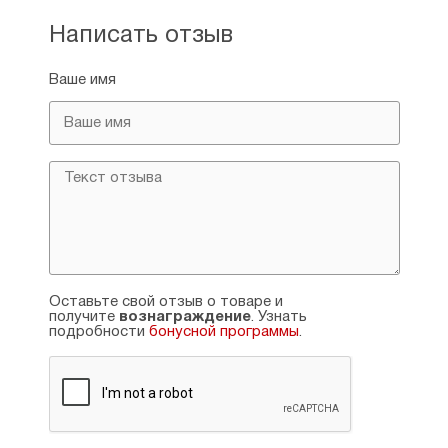
Член Президиума центрального совета
движения «Народный собор». Президент
Написать отзыв
Межрегионального общественного фонда
содействия развитию образованию и
Ваше имя
культуры «Основы православной
культуры». Член Союза писателей России.
Тема кандидатской диссертации (2001):
Византизм как фактор формирования
русской культуры.
Оставьте свой отзыв о товаре и
получите
вознаграждение
. Узнать
подробности
бонусной программы
.