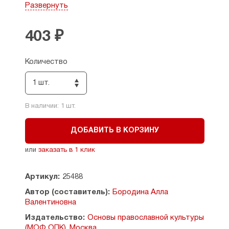
учебно-методического обеспечения предметной
Развернуть
области «Основы духовно-нравственной
культуры народов России».
403 ₽
Пособие является частью учебно-
методического комплекта для 5 класса
по проекту А. В. Бородиной «Основы
Количество
православной культуры» («История религиозной
культуры»). Учебно-методический комплект
1 шт.
включает в себя 1) учебное пособие, 2) рабочую
тетрадь, 4) церковнославянско-русский
В наличии:
1
шт.
словарик 3) пособие для учителей.
ДОБАВИТЬ В КОРЗИНУ
или
заказать в 1 клик
Артикул:
25488
Автор (составитель):
Бородина Алла
Валентиновна
Издательство:
Основы православной культуры
(МОФ ОПК), Москва