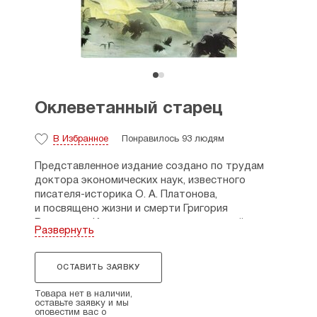
Оклеветанный старец
В Избранное
Понравилось 93 людям
Представленное издание создано по трудам
доктора экономических наук, известного
писателя-историка О. А. Платонова,
и посвящено жизни и смерти Григория
Распутина. Книга состоит из двух частей; автор
Развернуть
первой — «Оклеветанный старец. Правда
о Григории Распутине» — Игорь Евсин пишет,
что миф о Распутине — ложь и клевета,
ОСТАВИТЬ ЗАЯВКУ
созданная специально для того, чтобы
опорочить Российского Самодержца Николая II,
Товара нет в наличии,
оставьте заявку и мы
а в его лице и весь монархический строй, и тем
оповестим вас о