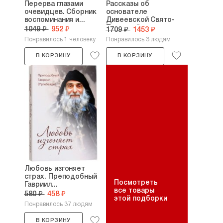
Перерва глазами
Рассказы об
очевидцев. Сборник
основателе
воспоминания и...
Дивеевской Свято-
Троицкой...
1049 ₽
952 ₽
1709 ₽
1453 ₽
Понравилось 1 человеку
Понравилось 3 людям
В КОРЗИНУ
В КОРЗИНУ
Любовь изгоняет
страх. Преподобный
Посмотреть
Гавриил...
все товары
580 ₽
458 ₽
этой подборки
Понравилось 37 людям
В КОРЗИНУ