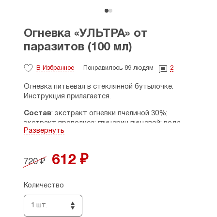
Огневка «УЛЬТРА» от
паразитов (100 мл)
В Избранное
Понравилось 89 людям
2
Огневка питьевая в стеклянной бутылочке.
Инструкция прилагается.
Состав
: экстракт огневки пчелиной 30%;
экстракт прополиса; глицерин пищевой; вода
Развернуть
питьевая очищенная; дигидрокверцетин
лиственницы сибирской; экстракты: черного
ореха, стевии, пижмы, шалфея лекарственного,
612 ₽
720 ₽
зверобоя, тысячелистника, коры дуба, имбиря,
солодки, хвоща полевого, ромашки, одуванчика
(корень), чаги, эхинацеи, гвоздики, аира
Количество
болотного.
1 шт.
Свойства
: биологически активные вещества