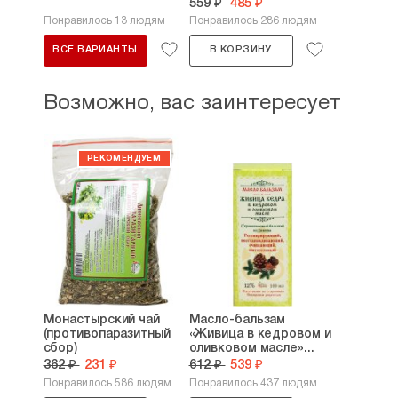
мл)
559 ₽
485 ₽
Понравилось 13 людям
Понравилось 286 людям
ВСЕ ВАРИАНТЫ
В КОРЗИНУ
Возможно, вас заинтересует
Монастырский чай
Масло-бальзам
(противопаразитный
«Живица в кедровом и
сбор)
оливковом масле»...
362 ₽
231 ₽
612 ₽
539 ₽
Понравилось 586 людям
Понравилось 437 людям