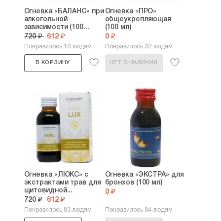
Огневка «БАЛАНС» при
Огневка «ПРО»
алкогольной
общеукрепляющая
зависимости (100...
(100 мл)
720 ₽
612 ₽
0 ₽
Понравилось 10 людям
Понравилось 32 людям
В КОРЗИНУ
НЕТ В НАЛИЧИИ
Огневка «ЛЮКС» с
Огневка «ЭКСТРА» для
экстрактами трав для
бронхов (100 мл)
щитовидной...
0 ₽
720 ₽
612 ₽
Понравилось 83 людям
Понравилось 84 людям