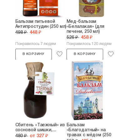
Бальзам питьевой
Мед-бальзам
Антипростудин (250 мл)
«Белалакая» (для
печени, 250 мл)
498 ₽
448 ₽
526 ₽
458 ₽
Понравилось 7 людям
Понравилось 120 людям
В КОРЗИНУ
В КОРЗИНУ
Сбитень «Таежный» из
Бальзам
сосновой шишки,...
«Благодатный» на
травах с мёдом (250
480 ₽
от 327 ₽