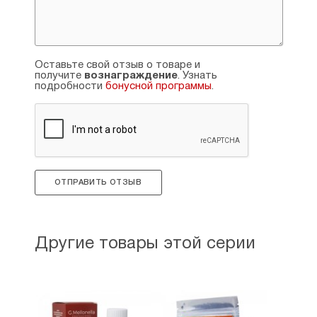
Не является лекарственным средством.
Возможна аллергическая реакция
на компоненты настойки. Противопоказана при
индивидуальной непереносимости компонентов
Оставьте свой отзыв о товаре и
и женщинам в период беременности и грудного
получите
вознаграждение
. Узнать
подробности
бонусной программы
.
вскармливания.
Страна производитель: Россия. г.Тверь.
ОТПРАВИТЬ ОТЗЫВ
Другие товары этой серии