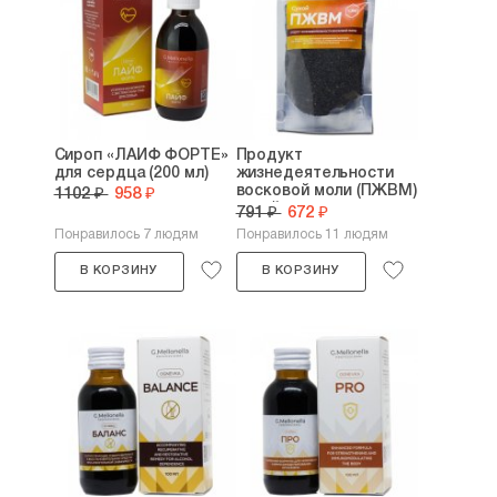
Сироп «ЛАЙФ ФОРТЕ»
Продукт
для сердца (200 мл)
жизнедеятельности
восковой моли (ПЖВМ)
1102 ₽
958 ₽
сухой...
791 ₽
672 ₽
Понравилось 7 людям
Понравилось 11 людям
В КОРЗИНУ
В КОРЗИНУ