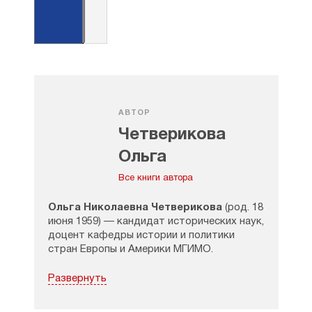
АВТОР
Четверикова
Ольга
Николаевна
Все книги автора
Ольга Николаевна Четверикова
(род. 18
июня 1959) — кандидат исторических наук,
доцент кафедры истории и политики
стран Европы и Америки МГИМО.
Закончила факультет МО МГИМО в 1983
Развернуть
году. Работала в Институте общественных
наук на кафедре международного