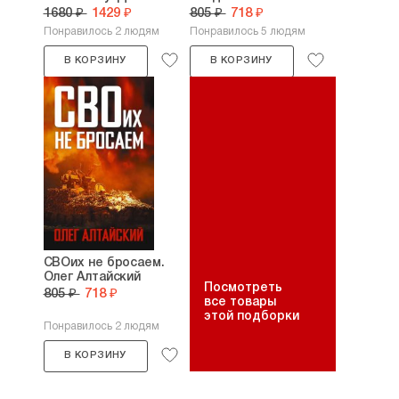
1680 ₽
1429 ₽
805 ₽
718 ₽
Понравилось 2 людям
Понравилось 5 людям
В КОРЗИНУ
В КОРЗИНУ
СВОих не бросаем.
Олег Алтайский
Посмотреть
805 ₽
718 ₽
все товары
этой подборки
Понравилось 2 людям
В КОРЗИНУ