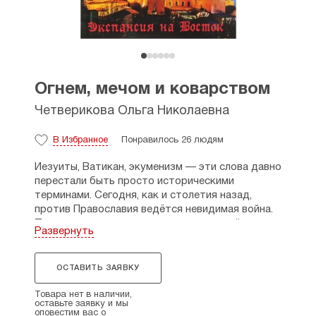
Огнем, мечом и коварством
Четверикова Ольга Николаевна
В Избранное
Понравилось 26 людям
Иезуиты, Ватикан, экуменизм — эти слова давно
перестали быть просто историческими
терминами. Сегодня, как и столетия назад,
против Православия ведётся невидимая война.
Только оружие сменилось: вместо мечей
Развернуть
и огня — католическая система богословского
образования, внедряемая в православную среду
под видом науки и прогресса. Западное
ОСТАВИТЬ ЗАЯВКУ
образование, на первый взгляд нейтральное,
на деле незаметно перестраивает сознание,
Товара нет в наличии,
оставьте заявку и мы
меняет духовные ориентиры и приводит к тому,
оповестим вас о