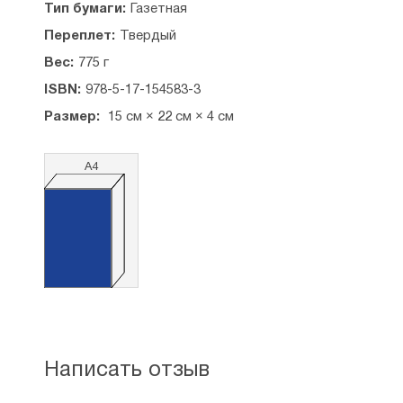
Правительства Юга России, Приказ генерала
Тип бумаги:
Газетная
П.Н. Врангеля № 1 и Последний приказ генерала
Переплет:
Твердый
П.Н. Врангеля № 86.
Вес:
775 г
ISBN:
978-5-17-154583-3
Размер:
15 см × 22 см × 4 см
А4
Написать отзыв