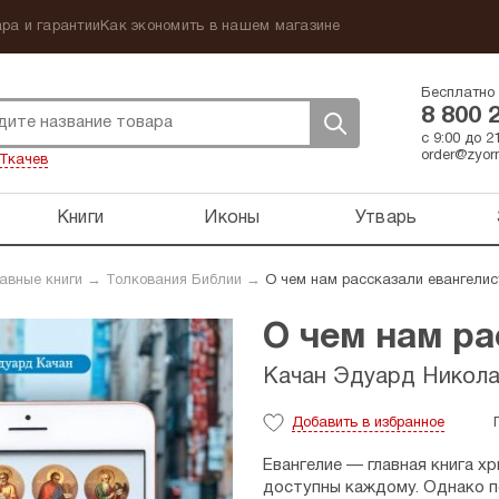
ра и гарантии
Как экономить в нашем магазине
Бесплатно 
8 800 
с 9:00 до 
order@zyorn
Ткачев
Книги
Иконы
Утварь
авные книги
→
Толкования Библии
→
О чем нам рассказали евангелис
О чем нам ра
Качан Эдуард Никола
Добавить
в избранное
Евангелие — ​главная книга хр
доступны каждому. Однако п