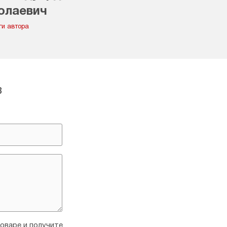
олаевич
ги автора
в
оваре и получите