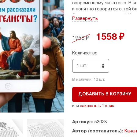
современному читателю. В кн
и понятно говорится о той б
Завета: о том, кто такой Иис
Развернуть
и как все это относится к жи
1558 ₽
1958 ₽
Количество
1 шт.
В наличии:
12
шт.
ДОБАВИТЬ В КОРЗИНУ
или
заказать в 1 клик
Артикул:
53028
Автор (составитель):
Качан