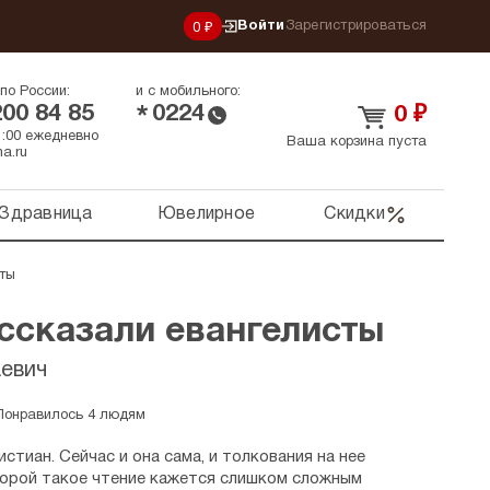
Войти
Зарегистрироваться
0 ₽
по России:
и с мобильного:
200 84 85
0224
*
0
₽
21:00 ежедневно
Ваша корзина пуста
a.ru
Здравница
Ювелирное
Скидки
ты
ссказали евангелисты
евич
Понравилось 4 людям
истиан. Сейчас и она сама, и толкования на нее
орой такое чтение кажется слишком сложным