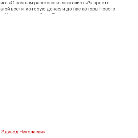
иге «О чем нам рассказали евангелисты?» просто
лагой вести, которую донесли до нас авторы Нового
ус Христос, каким было Его главное дело на земле
зни каждого из нас.
 Эдуард Николаевич