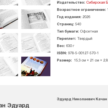
Издательство:
Сибирская Б
Возрастное ограничение:
Год издания:
2026
Страниц:
540
Тип бумаги:
Офсетная
Переплет:
Твердый
Вес:
630 г
ISBN:
978-5-00127-570-1
Размер:
15,3 см × 21 см × 2,
Эдуард Николаевич Качан
ан Эдуард