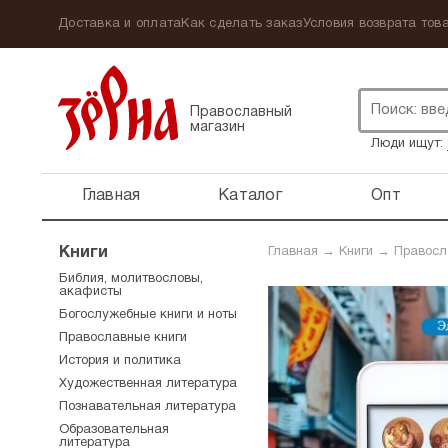
Доставка и оплата
Как сделать заказ
Условия возврата това
Православный
магазин
Люди ищут:
Главная
Каталог
Опт
Книги
Главная
→
Книги
→
Правосл
Библия, молитвословы,
акафисты
Богослужебные книги и ноты
Православные книги
История и политика
Художественная литература
Познавательная литература
Образовательная
литература