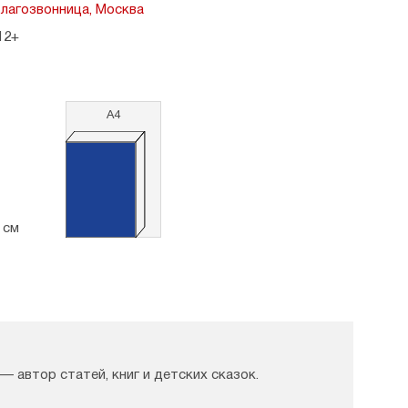
лагозвонница, Москва
12+
А4
8 см
— автор статей, книг и детских сказок.