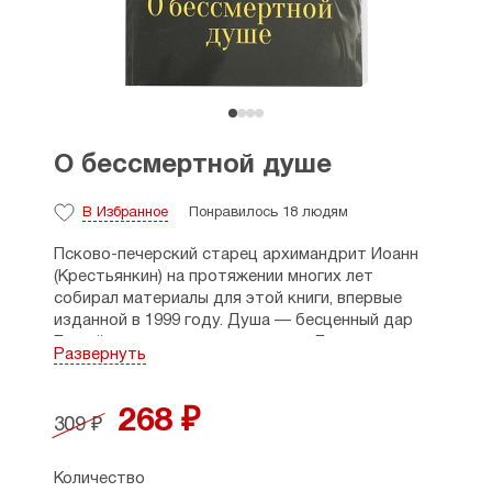
О бессмертной душе
В Избранное
Понравилось 18 людям
Псково-печерский старец архимандрит Иоанн
(Крестьянкин) на протяжении многих лет
собирал материалы для этой книги, впервые
изданной в 1999 году. Душа — бесценный дар
Божий, она есть отражение лица Божия
Развернуть
и создана Богом при творении человека,
поэтому душа — часть мира духовного. Душа —
это жизненное начало и наш внутренний храм.
268 ₽
309 ₽
Она проста, как мысль, и быстра, как молния.
Существование души
признается как людьми,
верующими в Бога, так и неверующими...
Количество