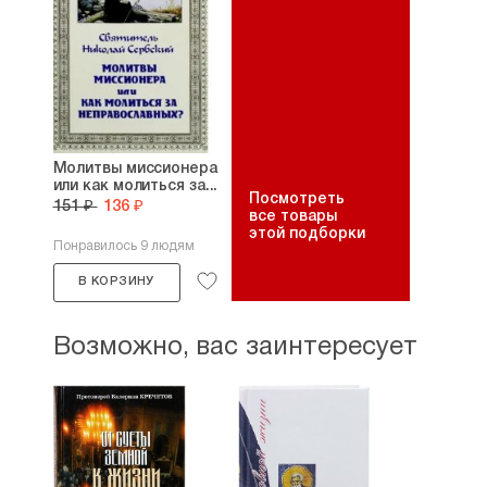
Молитвы миссионера
или как молиться за...
Посмотреть
151 ₽
136 ₽
все товары
этой подборки
Понравилось 9 людям
В КОРЗИНУ
Возможно, вас заинтересует