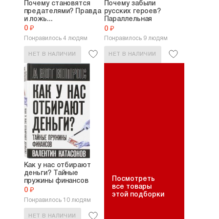
Почему становятся
Почему забыли
предателями? Правда
русских героев?
и ложь...
Параллельная
история...
0 ₽
0 ₽
Понравилось 4 людям
Понравилось 9 людям
НЕТ В НАЛИЧИИ
НЕТ В НАЛИЧИИ
Как у нас отбирают
деньги? Тайные
Посмотреть
пружины финансов
все товары
0 ₽
этой подборки
Понравилось 10 людям
НЕТ В НАЛИЧИИ