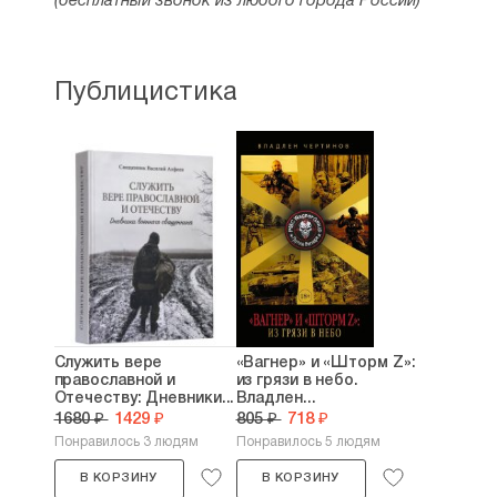
(бесплатный звонок из любого города России)
Публицистика
Служить вере
«Вагнер» и «Шторм Z»:
православной и
из грязи в небо.
Отечеству: Дневники...
Владлен...
1680 ₽
1429 ₽
805 ₽
718 ₽
Понравилось 3 людям
Понравилось 5 людям
В КОРЗИНУ
В КОРЗИНУ