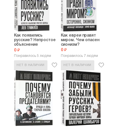
Как появились
Как евреи правят
русские? Непростое
миром. Чем опасен
объяснение
сионизм?
простого...
0 ₽
0 ₽
Понравилось 5 людям
Понравилось 7 людям
НЕТ В НАЛИЧИИ
НЕТ В НАЛИЧИИ