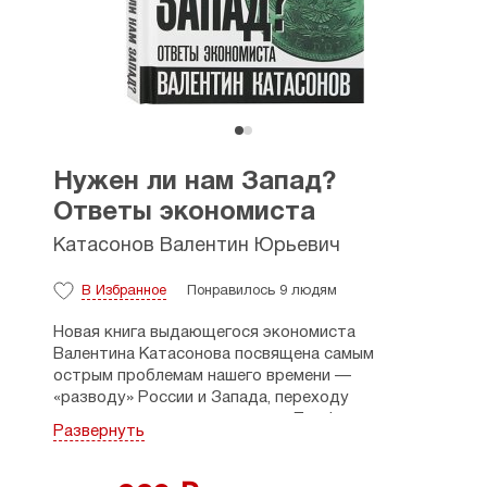
Нужен ли нам Запад?
Ответы экономиста
Катасонов Валентин Юрьевич
В Избранное
Понравилось 9 людям
Новая книга выдающегося экономиста
Валентина Катасонова посвящена самым
острым проблемам нашего времени —
«разводу» России и Запада, переходу
экономики на военные рельсы. Профессор
Развернуть
Катасонов показывает истоки нынешней
конфронтации, вскрывает методы
экономического порабощения, которые