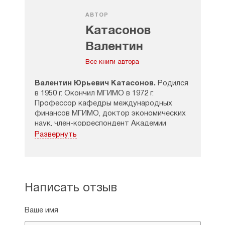
АВТОР
Катасонов
Валентин
Юрьевич
Все книги автора
Валентин Юрьевич Катасонов.
Родился
в 1950 г. Окончил МГИМО в 1972 г.
Профессор кафедры международных
финансов МГИМО, доктор экономических
наук,
член-корреспондент
Академии
экономических наук
Развернуть
и предпринимательства. В
2001—2011 гг.
— заведующий кафедрой международных
валютно-кредитных
отношений МГИМО (У)
МИД России. В
1991—1993 гг.
— консультант
ООН
(департамент
Написать отзыв
международных экономических
и социальных проблем). В
1993—1996 гг.
Ваше имя
— член Консультативного совета при
президенте Европейского банка