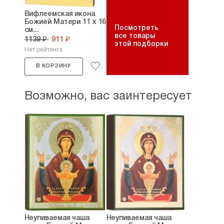
Вифлеемская икона
Божией Матери 11 х 16
Посмотреть
см...
все товары
1139 ₽
911 ₽
этой подборки
Нет рейтинга
В КОРЗИНУ
Возможно, вас заинтересует
Неупиваемая чаша
Неупиваемая чаша