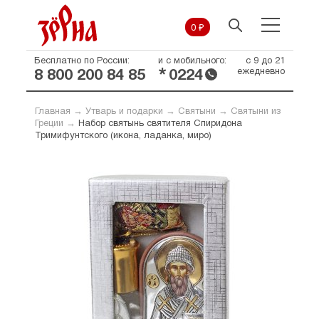
0 ₽
Бесплатно по России:
и с мобильного:
с 9 до 21
*
ежедневно
8 800 200 84 85
0224
Главная
→
Утварь и подарки
→
Святыни
→
Святыни из
Греции
→
Набор святынь святителя Спиридона
Тримифунтского (икона, ладанка, миро)