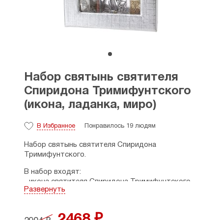
Набор святынь святителя
Спиридона Тримифунтского
(икона, ладанка, миро)
В Избранное
Понравилось 19 людям
Набор святынь святителя Спиридона
Тримифунтского.
В набор входят:
- икона святителя Спиридона Тримифунтского
Развернуть
(4 х 5,5 см, пластик, оклад с напылением серебра,
с обратной стороны подставка);
- ладанка на булавке, пропитанная маслом от
2468 ₽