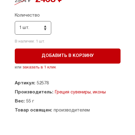
2904 ₽
мощей святителя Спиридона (в ассортименте);
- миро, освященное на мощах святителя
Спиридона Тримифунтского на острове Корфу
Количество
(3 мл).
1 шт.
Набор находится в коробочке. Размер: 6,5 х 8,5
см, толщина - 2,5 см.
В наличии:
1
шт.
ДОБАВИТЬ В КОРЗИНУ
или
заказать в 1 клик
Артикул:
52578
Производитель:
Греция сувениры, иконы
Вес:
55 г
Товар освящен:
производителем