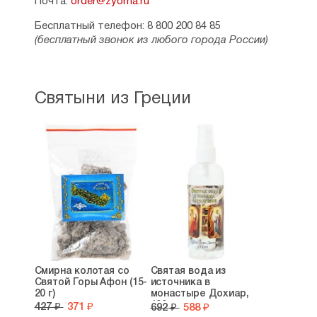
Почта:
order@zyorna.ru
Бесплатный телефон: 8 800 200 84 85
(бесплатный звонок из любого города России)
Святыни из Греции
Смирна колотая со
Святая вода из
Святой Горы Афон (15-
источника в
20 г)
монастыре Дохиар,
100 мл
427 ₽
371 ₽
692 ₽
588 ₽