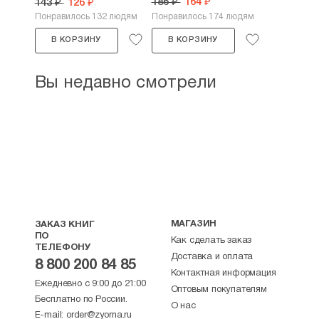
(пластик)
186 ₽
164 ₽
143 ₽
126 ₽
Понравилось 132 людям
Понравилось 174 людям
В КОРЗИНУ
В КОРЗИНУ
Вы недавно смотрели
МАГАЗИН
ЗАКАЗ КНИГ
ПО
Как сделать заказ
ТЕЛЕФОНУ
Доставка и оплата
8 800 200 84 85
Контактная информация
Ежедневно с 9:00 до 21:00
Оптовым покупателям
Бесплатно по России.
О нас
E-mail:
order@zyorna.ru