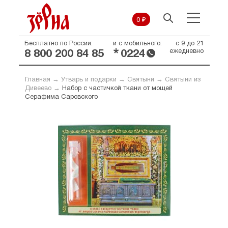
0 ₽
Бесплатно по России:
и с мобильного:
с 9 до 21
*
ежедневно
8 800 200 84 85
0224
Главная
→
Утварь и подарки
→
Святыни
→
Святыни из
Дивеево
→
Набор с частичкой ткани от мощей
Серафима Саровского