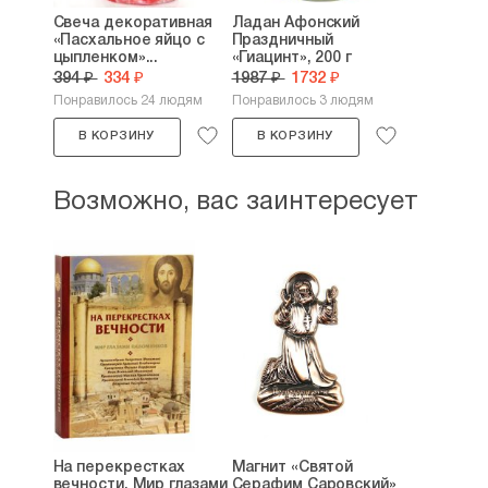
Свеча декоративная
Ладан Афонский
«Пасхальное яйцо с
Праздничный
цыпленком»...
«Гиацинт», 200 г
394 ₽
334 ₽
1987 ₽
1732 ₽
Понравилось 24 людям
Понравилось 3 людям
В КОРЗИНУ
В КОРЗИНУ
Возможно, вас заинтересует
На перекрестках
Магнит «Святой
вечности. Мир глазами
Серафим Саровский»