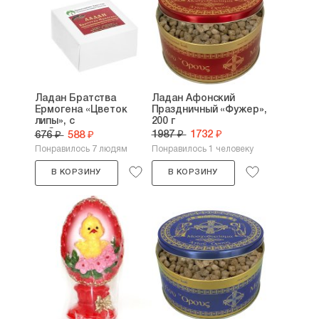
Ладан Братства
Ладан Афонский
Ермогена «Цветок
Праздничный «Фужер»,
липы», с
200 г
добавлением...
1987 ₽
1732 ₽
676 ₽
588 ₽
Понравилось 7 людям
Понравилось 1 человеку
В КОРЗИНУ
В КОРЗИНУ