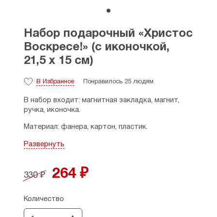
Набор подарочный «Христос
Воскресе!» (с иконочкой,
21,5 х 15 см)
В Избранное
Понравилось 25 людям
В набор входит: магнитная закладка, магнит,
ручка, иконочка.
Материал: фанера, картон, пластик.
Размер набора: 21,5 х 15 см.
Развернуть
Страна производитель: Россия.
264 ₽
330 ₽
Количество