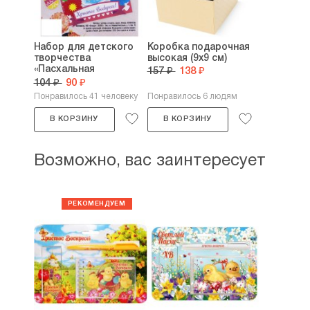
Набор для детского
Коробка подарочная
творчества
высокая (9х9 см)
«Пасхальная
157 ₽
138 ₽
открытка...
104 ₽
90 ₽
Понравилось 41 человеку
Понравилось 6 людям
В КОРЗИНУ
В КОРЗИНУ
Возможно, вас заинтересует