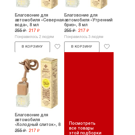
Благовоние для
Благовоние для
автомобиля «Северная
автомобиля «Утренний
вода», 8 мл
бриз», 8 мл
255 ₽
217 ₽
255 ₽
217 ₽
Понравилось 2 людям
Понравилось 3 людям
В КОРЗИНУ
В КОРЗИНУ
Благовоние для
автомобиля
Посмотреть
«Холодный слиток», 8
все товары
мл
255 ₽
217 ₽
этой подборки