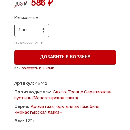
586 ₽
663 ₽
Размер короба: 6×6,5 см
Количество
Объем ароматизатора: 8 мл
В комплекте 2 шт.
1 шт.
В наличии:
2
шт.
ДОБАВИТЬ В КОРЗИНУ
или
заказать в 1 клик
Артикул:
46742
Производитель:
Свято-Троице Серапионова
пустынь (Монастырская лавка)
Серия:
Ароматизаторы для автомобиля
«Монастырская лавка»
Вес:
120 г