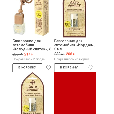
Благовоние для
Благовоние для
автомобиля
автомобиля «Иордан»,
«Холодный слиток», 8
3 мл
мл
232 ₽
206 ₽
255 ₽
217 ₽
Понравилось 2 людям
Понравилось 28 людям
В КОРЗИНУ
В КОРЗИНУ