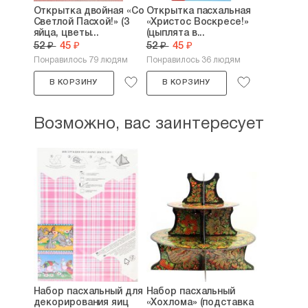
Открытка двойная «Со
Открытка пасхальная
Светлой Пасхой!» (3
«Христос Воскресе!»
яйца, цветы...
(цыплята в...
52 ₽
45 ₽
52 ₽
45 ₽
Понравилось 79 людям
Понравилось 36 людям
В КОРЗИНУ
В КОРЗИНУ
Возможно, вас заинтересует
Набор пасхальный для
Набор пасхальный
декорирования яиц
«Хохлома» (подставка