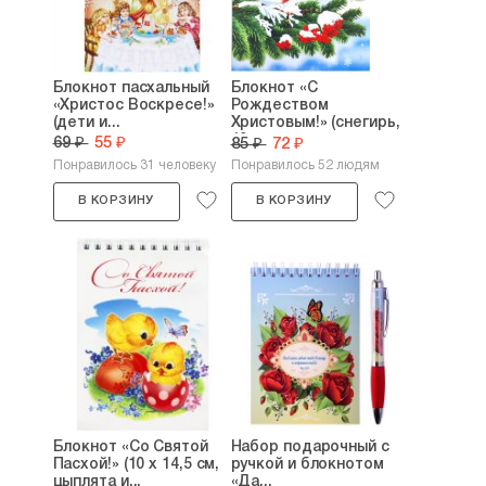
Блокнот пасхальный
Блокнот «С
«Христос Воскресе!»
Рождеством
(дети и...
Христовым!» (снегирь,
10 х...
69 ₽
55 ₽
85 ₽
72 ₽
Понравилось 31 человеку
Понравилось 52 людям
В КОРЗИНУ
В КОРЗИНУ
Блокнот «Со Святой
Набор подарочный с
Пасхой!» (10 х 14,5 см,
ручкой и блокнотом
цыплята и...
«Да...