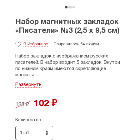
Набор магнитных закладок
«Писатели» №3 (2,5 х 9,5 см)
В Избранное
Понравилось 54 людям
Набор закладок с изображением русских
писателей. В набор входит 5 закладок. Внутри
по нижним краям имеются скрепляющие
магниты.
Развернуть
Размер закладки в сложенном виде — 2,5 х 9,5
см, в развернутом — 19 см.
102 ₽
Страна производитель: Россия.
128 ₽
Количество
1 шт.