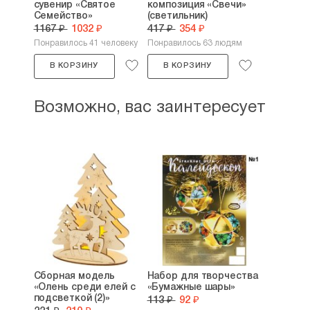
сувенир «Святое
композиция «Свечи»
Семейство»
(светильник)
1167 ₽
1032 ₽
417 ₽
354 ₽
Понравилось 41 человеку
Понравилось 63 людям
В КОРЗИНУ
В КОРЗИНУ
Возможно, вас заинтересует
Сборная модель
Набор для творчества
«Олень среди елей с
«Бумажные шары»
подсветкой (2)»
113 ₽
92 ₽