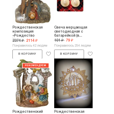
Рождественская
Свеча мерцающая
композиция
светодиодная с
«Рождество
батарейкой (в...
Христово» (с...
101 ₽
79 ₽
2374 ₽
2114 ₽
Понравилось 42 людям
Понравилось 254 людям
В КОРЗИНУ
В КОРЗИНУ
Рождественский
Рождественская