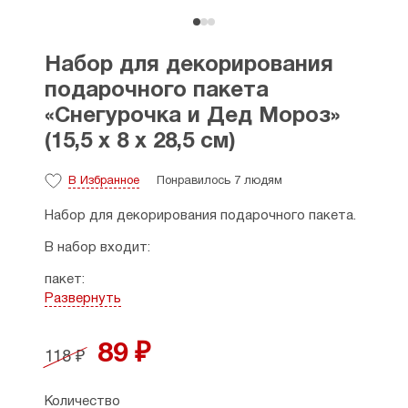
Набор для декорирования
подарочного пакета
«Снегурочка и Дед Мороз»
(15,5 х 8 х 28,5 см)
В Избранное
Понравилось 7 людям
Набор для декорирования подарочного пакета.
В набор входит:
пакет;
пленочка для рамки;
Развернуть
чипборд (картон) - 2 шт;
двусторонний скотч;
89 ₽
прищепка.
118 ₽
Размеры: 15,5 х 8 х 28,5 см.
Количество