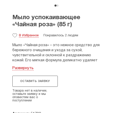
Мыло успокаивающее
«Чайная роза» (85 г)
В Избранное
Понравилось 2 людям
Мыло «Чайная роза» – это нежное средство для
бережного очищения и ухода за сухой,
чувствительной и склонной к раздражению
кожей. Его мягкая формула деликатно удаляет
загрязнения и насыщает эпидермис ценными
Развернуть
компонентами. Настой розы в составе мыла
обладает мощными увлажняющими и
противовоспалительными свойствами: он
ОСТАВИТЬ ЗАЯВКУ
успокаивает, снимает покраснения, уменьшает
шелушение и способствует естественному
Товара нет в наличии,
оставьте заявку и мы
обновлению клеток. Кокосовое масло глубоко
оповестим вас о
питает и восстанавливает защитный барьер
поступлении
кожи, предотвращая потерю влаги. Лимонная
кислота мягко выравнивает рельеф, осветляет