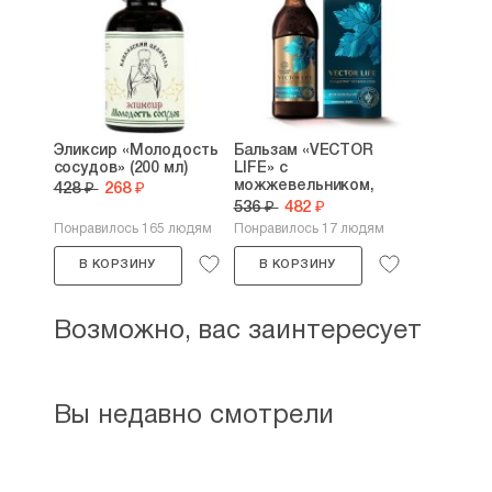
Эликсир «Молодость
Бальзам «VECTOR
сосудов» (200 мл)
LIFE» с
можжевельником,
428 ₽
268 ₽
магнием и...
536 ₽
482 ₽
Понравилось 165 людям
Понравилось 17 людям
В КОРЗИНУ
В КОРЗИНУ
Возможно, вас заинтересует
Вы недавно смотрели