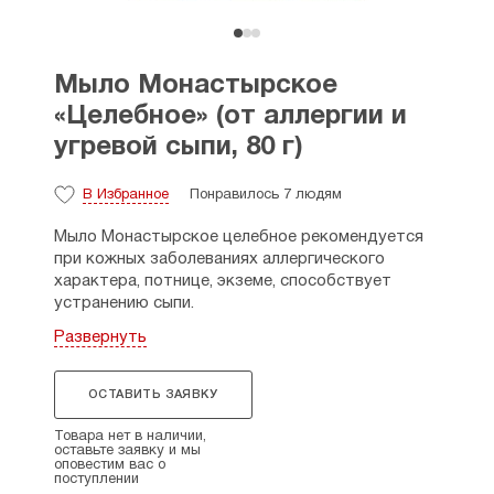
Мыло Монастырское
«Целебное» (от аллергии и
угревой сыпи, 80 г)
В Избранное
Понравилось 7 людям
Мыло Монастырское целебное рекомендуется
при кожных заболеваниях аллергического
характера, потнице, экземе, способствует
устранению сыпи.
Развернуть
Состав: масла оливки, кокоса, пальмы, касторки,
кукурузы, горчицы, березовый деготь,
экстракты тысячелистника, чистотел, крапивы,
ОСТАВИТЬ ЗАЯВКУ
череды эфирные масла чабреца, мелиссы,
полыни горькой, вода дистиллированная.
Товара нет в наличии,
оставьте заявку и мы
оповестим вас о
Свойства:
березовый деготь природный
поступлении
антисептик, обладает противовоспалительным