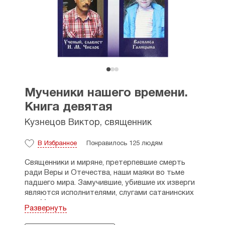
Мученики нашего времени.
Книга девятая
Кузнецов Виктор, священник
В Избранное
Понравилось 125 людям
Священники и миряне, претерпевшие смерть
ради Веры и Отечества, наши маяки во тьме
падшего мира. Замучившие, убившие их изверги
являются исполнителями, слугами сатанинских
сил. Мученическая смерть праведников,
Развернуть
к сожалению, в отличие от кончины Литвипепко,
Политковской и прочих, часто не становится