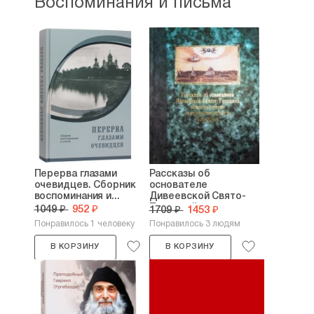
Воспоминания и письма
Перерва глазами
Рассказы об
очевидцев. Сборник
основателе
воспоминания и...
Дивеевской Свято-
Троицкой...
1049 ₽
952 ₽
1709 ₽
1453 ₽
Понравилось 1 человеку
Понравилось 3 людям
В КОРЗИНУ
В КОРЗИНУ