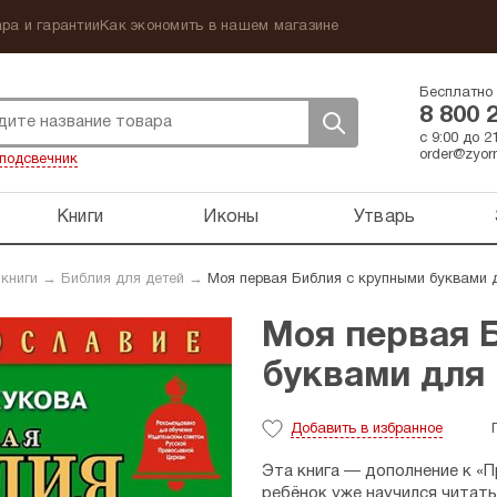
ра и гарантии
Как экономить в нашем магазине
Бесплатно 
8 800 
с 9:00 до 
order@zyorn
подсвечник
Книги
Иконы
Утварь
 книги
→
Библия для детей
→
Моя первая Библия с крупными буквами д
Моя первая 
буквами для 
Добавить
в избранное
Эта книга — дополнение к «
ребёнок уже научился читат