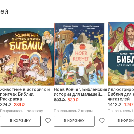
тей
Животные в историях и
Ноев Ковчег. Библейские
Иллюстриро
притчах Библии.
истории для малышей....
Библия для
Раскраска
читателей
603 ₽
539 ₽
324 ₽
289 ₽
1413 ₽
1247
Понравилось 1 человеку
Понравилось 2 людям
Понравилось 1
В КОРЗИНУ
В КОРЗИНУ
В КОРЗИ