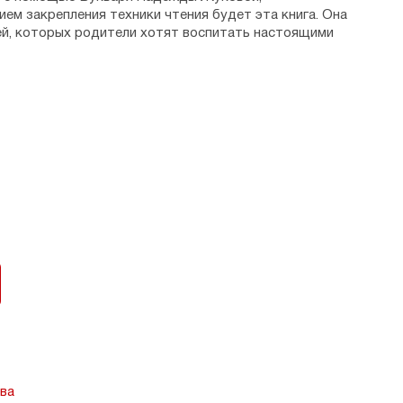
ем закрепления техники чтения будет эта книга. Она
ей, которых родители хотят воспитать настоящими
 слишком сложен для детского восприятия,
есте с ребёнком прочитать специально подобранные
блейские истории.
учения Издательским советом Русской Православной
вана на уроках в православных гимназиях и для
ва