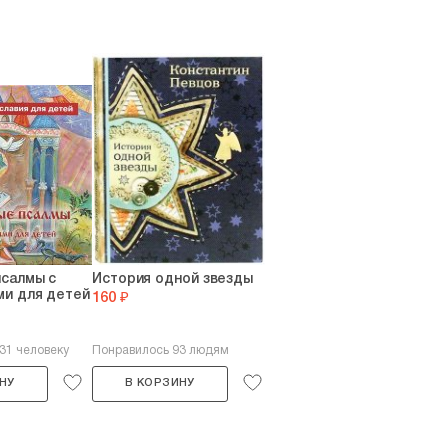
псалмы с
История одной звезды
ми для детей
160 ₽
31 человеку
Понравилось 93 людям
НУ
В КОРЗИНУ