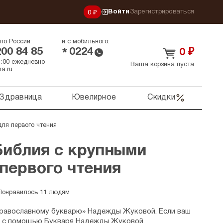
Войти
Зарегистрироваться
0 ₽
по России:
и с мобильного:
200 84 85
0224
*
0
₽
21:00 ежедневно
Ваша корзина пуста
a.ru
Здравница
Ювелирное
Скидки
ля первого чтения
Библия с крупными
первого чтения
Понравилось 11 людям
Православному букварю» Надежды Жуковой. Если ваш
ь с помощью Букваря Надежды Жуковой,