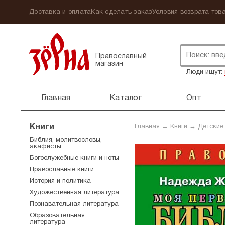
Доставка и оплата
Как сделать заказ
Условия возврата това
Православный
магазин
Люди ищут:
Главная
Каталог
Опт
Книги
Главная
→
Книги
→
Детские
Библия, молитвословы,
акафисты
Богослужебные книги и ноты
Православные книги
История и политика
Художественная литература
Познавательная литература
Образовательная
литература