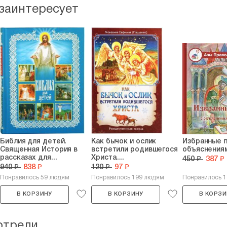
 заинтересует
Библия для детей.
Как бычок и ослик
Избранные 
Священная История в
встретили родившегося
объяснения
рассказах для...
Христа....
450 ₽
387 ₽
940 ₽
838 ₽
120 ₽
97 ₽
Понравилось 59 людям
Понравилось 199 людям
Понравилось 1
В КОРЗИНУ
В КОРЗИНУ
В КОРЗИ
отрели