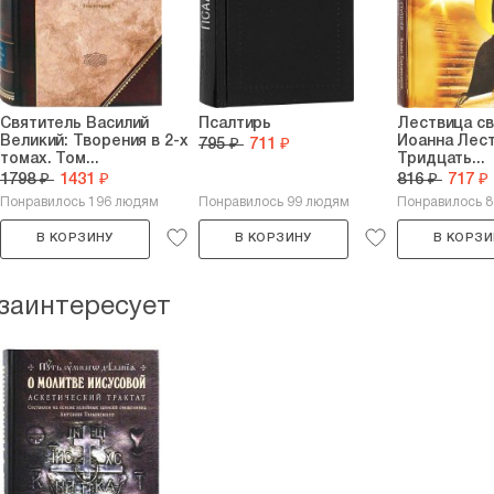
Святитель Василий
Псалтирь
Лествица св
Великий: Творения в 2-х
Иоанна Лест
795 ₽
711 ₽
томах. Том...
Тридцать...
1798 ₽
1431 ₽
816 ₽
717 ₽
Понравилось 196 людям
Понравилось 99 людям
Понравилось 
В КОРЗИНУ
В КОРЗИНУ
В КОРЗИ
 заинтересует