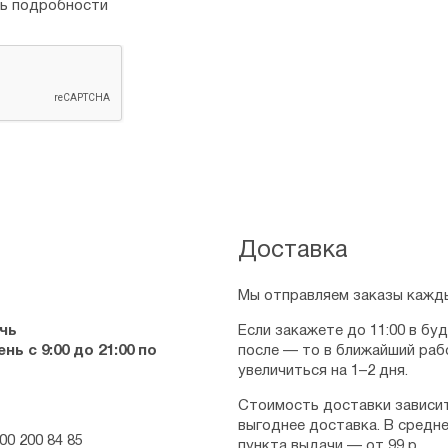
ть подробности
(Вадковского), что последни
для сербского иеромонаха.
После обучения в Петербурге
Там его застает Первая Миро
очередь ведет духовную бран
он ободряет унывающих, под
выдается ему, он жертвует н
Впоследствии отец Николай 
масштабной катастрофе.
В 1920 году хиртонисан во е
Доставка
в 1934 году — Жичским. Акт
по приходам, его интересуют
Мы отправляем заказы кажды
он прозревает и горести обы
сиротских приютов на нескол
чь
Если закажете до 11:00 в бу
и монастыри. Одной из главн
ь с 9:00 до 21:00 по
после — то в ближайший раб
восстановление Жичского мо
увеличиться на 1–2 дня.
Во время Второй Мировой во
Стоимость доставки зависит
держат поначалу в заточении
выгоднее доставка. В средне
с патриархом Гавриилом. Пос
00 200 84 85
пункта выдачи — от 99 р.