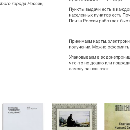
американскими войсками 8 ма
юбого города России)
на Родину, которую любил го
Пункты выдачи есть в каждо
населенных пунктов есть Поч
Последние годы жизни еписк
Почта России работает быст
Преставился ко Господу он 1
Свято-Тихоновском монастыр
были перенесены в Свято-Са
от Чикаго. Лишь в 1991 году
Принимаем карты, электронн
в родное для святителя село
получении. Можно оформить 
См. также:
Иустин (Попович)
Упаковываем в водонепрониц
что-то не дошло или повред
замену за наш счет.