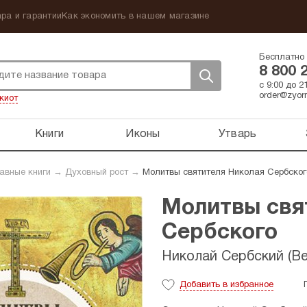
ра и гарантии
Как экономить в нашем магазине
Бесплатно 
8 800 
с 9:00 до 
order@zyorn
киот
Книги
Иконы
Утварь
авные книги
→
Духовный рост
→
Молитвы святителя Николая Сербског
Молитвы свя
Сербского
Николай Сербский (Ве
Добавить
в избранное