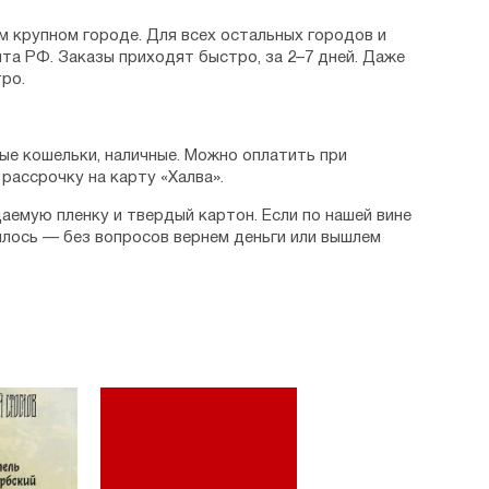
я 1945 года) владыка так и не смог вернуться
рячо всем сердцем до самого последнего вздоха.
м крупном городе. Для всех остальных городов и
та РФ. Заказы приходят быстро, за 2–7 дней. Даже
опа Николая Велимировича прошли в Америке.
ро.
8 марта 1956 года во время молитвы в русском
е в Пенсильвании. Его честные останки вскоре
ввинский монастырь, что находится недалеко
 святые мощи удалось перенести в Сербию,
ые кошельки, наличные. Можно оплатить при
 Лелич.
рассрочку на карту «Халва».
, преподобный
,
Духовная жизнь
,
Лествица
аемую пленку и твердый картон. Если по нашей вине
илось — без вопросов вернем деньги или вышлем