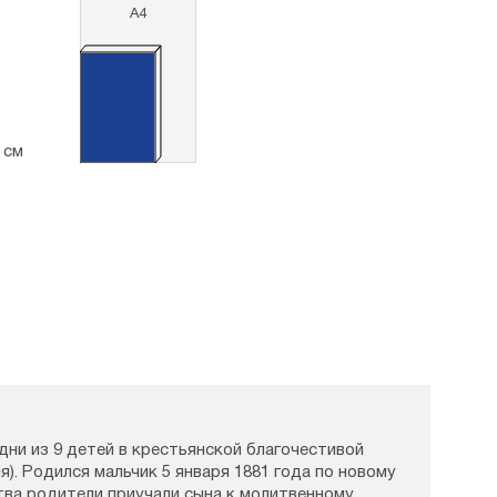
А4
3 см
дни из 9 детей в крестьянской благочестивой
я). Родился мальчик 5 января 1881 года по новому
тва родители приучали сына к молитвенному