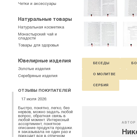
Четки и аксессуары
Натуральные товары
Натуральная косметика
Монастырский чай и
сладости
Товары для здоровья
Ювелирные изделия
БЕСЕДЫ
БО
Золотые изделия
О МОЛИТВЕ
Серебряные изделия
СЕРБИЯ
ОТЗЫВЫ ПОКУПАТЕЛЕЙ
17 июля 2026:
Быстро, понятно, легко, без
нервов, можно задать любой
вопрос, обратная связь в
любой момент. Интересный
АВТОР
ассортимент, понятное
описание продукта продажи.
Ник
я заказывала не один раз и
приходит все в отличном