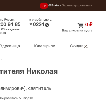
Войти
Зарегистрироваться
0 ₽
по России:
и с мобильного:
200 84 85
0224
*
0
₽
21:00 ежедневно
Ваша корзина пуста
a.ru
Здравница
Ювелирное
Скидки
о
тителя Николая
лимирович), святитель
Понравилось 56 людям