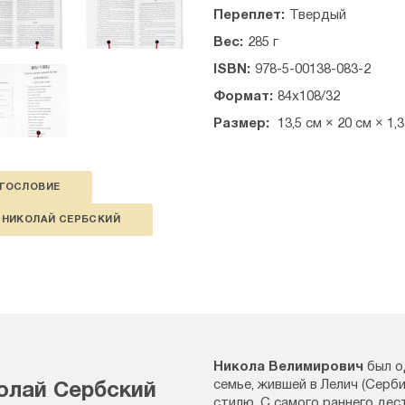
Переплет:
Твердый
Вес:
285 г
ISBN:
978-5-00138-083-2
Формат:
84х108/32
Размер:
13,5 см × 20 см × 1,
ГОСЛОВИЕ
НИКОЛАЙ СЕРБСКИЙ
Никола Велимирович
был о
семье, жившей в Лелич (Серби
олай Сербский
стилю. С самого раннего дес