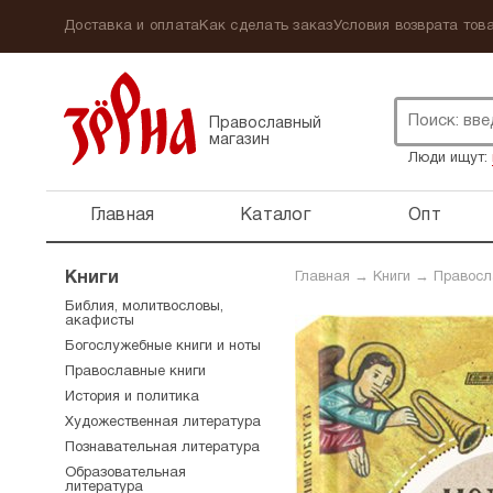
Доставка и оплата
Как сделать заказ
Условия возврата това
Православный
магазин
Люди ищут:
Главная
Каталог
Опт
Книги
Главная
→
Книги
→
Правосл
Библия, молитвословы,
акафисты
Богослужебные книги и ноты
Православные книги
История и политика
Художественная литература
Познавательная литература
Образовательная
литература