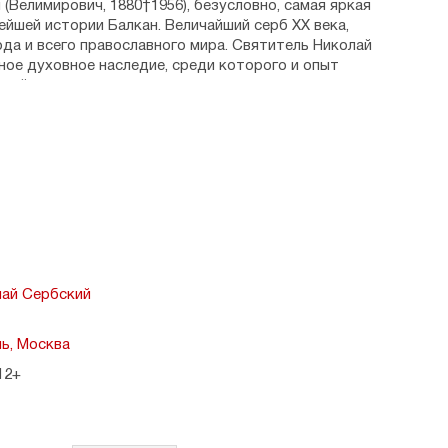
(Велимирович, 1880†1956), безусловно, самая яркая
ейшей истории Балкан. Величайший серб XX века,
да и всего православного мира. Святитель Николай
ное духовное наследие, среди которого и опыт
чной молитвы.
ому христианину, урок неложного и горячего
ва ко Христу — этот сборник молитв, в который
 на озере» и фрагменты его книги «Наука чудес».
аянии. Господи, сила моя в немощи. Господи, свет
ерст на мое чело — и оторвусь я от земли…»
лай Сербский
ь, Москва
12+