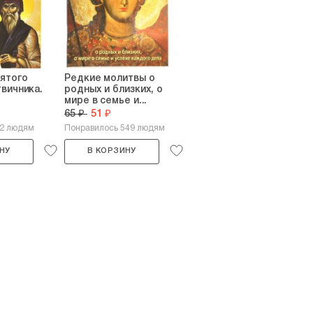
ятого
Редкие молитвы о
вичника.
родных и близких, о
мире в семье и...
65 ₽
51 ₽
82 людям
Понравилось 549 людям
НУ
В КОРЗИНУ