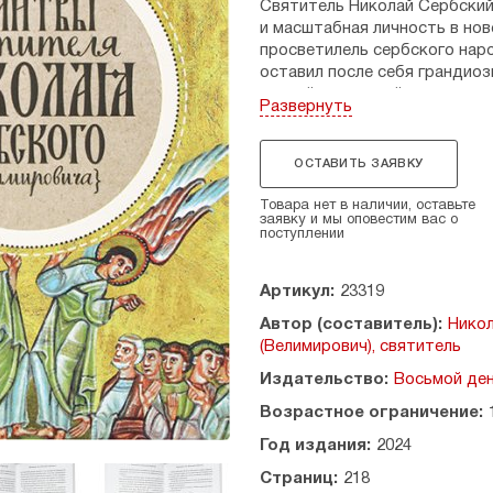
Святитель Николай Сербский 
и масштабная личность в нов
просветилель сербского наро
оставил после себя грандиоз
чистой, искренней и очень ли
Развернуть
Как урок каждому православн
молитвенного предстательст
ОСТАВИТЬ ЗАЯВКУ
вошли произведения «Моления
Товара нет в наличии, оставьте
«…Господи, надежда моя в отч
заявку и мы оповестим вас о
поступлении
мой во тьме. Возложи лишь п
Артикул:
23319
Автор (составитель):
Нико
(Велимирович), святитель
Издательство:
Восьмой ден
Возрастное ограничение:
Год издания:
2024
Страниц:
218