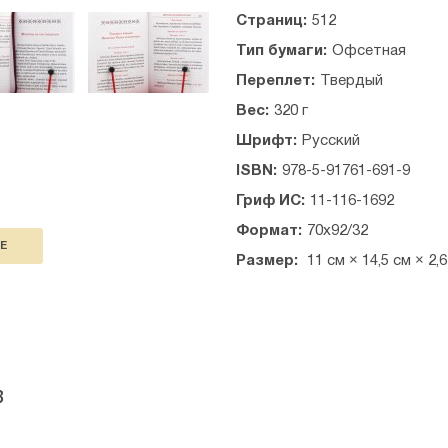
Страниц:
512
Тип бумаги:
Офсетная
Переплет:
Твердый
Вес:
320 г
Шрифт:
Русский
ISBN:
978-5-91761-691-9
Гриф ИС:
11-116-1692
Формат:
70x92/32
Е
Размер:
11 см × 14,5 см × 2,
в