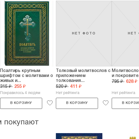
НЕТ ФОТО
НЕТ
Псалтирь крупным
Толковый молитвослов с
Молитвосло
шрифтом с молитвами о
приложением
и покровите
живых и...
толкования...
795 ₽
628 ₽
315 ₽
255 ₽
520 ₽
411 ₽
Понравилось 4 людям
Нет рейтинга
Нет рейтинга
В КОРЗИНУ
В КОРЗИНУ
В КОРЗИ
м покупают