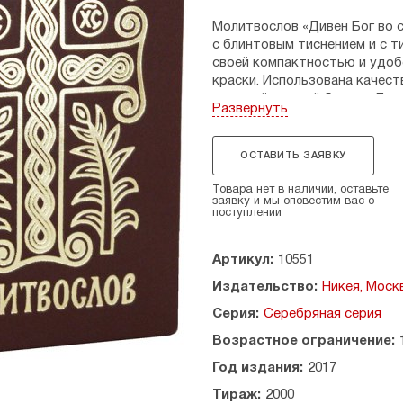
Молитвослов «Дивен Бог во 
с блинтовым тиснением и с т
своей компактностью и удоб
краски. Использована качест
из дизайнерской бумаги. Для
Развернуть
Молитвослов содержит утренн
последование ко святому при
ОСТАВИТЬ ЗАЯВКУ
кондаки святым и иконам Бож
Товара нет в наличии, оставьте
Рекомендовано к публикации
заявку и мы оповестим вас о
поступлении
Церкви.
Артикул:
10551
Издательство:
Никея, Моск
Серия:
Серебряная серия
Возрастное ограничение:
Год издания:
2017
Тираж:
2000