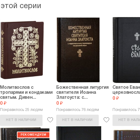
 этой серии
Молитвослов с
Божественная литургия
Святое Еван
тропарями и кондаками
святителя Иоанна
церковносл
святым. Дивен...
Златоуста: с...
0 ₽
0 ₽
0 ₽
Понравилось 25 людям
Понравилось 76 людям
Понравилось 
НЕТ В НАЛИЧИИ
НЕТ В НАЛИЧИИ
НЕТ В НАЛ