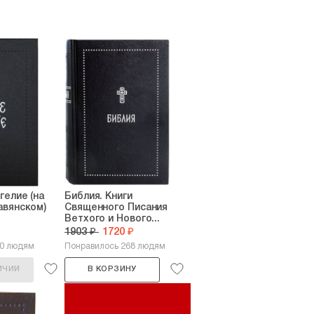
гелие (на
Библия. Книги
авянском)
Священного Писания
Ветхого и Нового...
1903 ₽
1720 ₽
70 людям
Понравилось 268 людям
ИЧИИ
В КОРЗИНУ