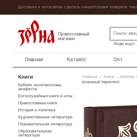
Доставка и оплата
Как сделать заказ
Условия возврата това
Православный
магазин
Люди ищут:
Главная
Каталог
Опт
Книги
Главная
→
Книги
→
Библия,
(кожаный переплет)
Библия, молитвословы,
акафисты
Богослужебные книги и ноты
Православные книги
История и политика
Художественная литература
Познавательная литература
Образовательная
литература