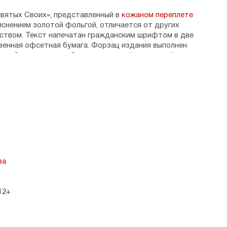
святых Своих», представленный в
кожаном переплете
иснением золотой фольгой, отличается от других
ством. Текст напечатан гражданским шрифтом в две
венная офсетная бумага. Форзац издания выполнен
 удобства книга снабжена ленточкой-закладкой.
ее и вечернее молитвенное правило, три канона,
чащению, Часы Святой Пасхи, а также тропари и
ией Матери (и алфавитные указатели к ним)
 Издательским Советом Русской Православной
ва
12+