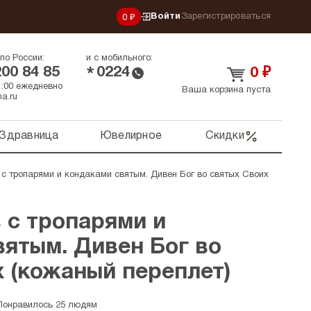
Войти
Зарегистрироваться
0 ₽
по России:
и с мобильного:
200 84 85
0224
*
0
₽
21:00 ежедневно
Ваша корзина пуста
a.ru
Здравница
Ювелирное
Скидки
с тропарями и кондаками святым. Дивен Бог во святых Своих
 с тропарями и
вятым. Дивен Бог во
 (кожаный переплет)
Понравилось 25 людям