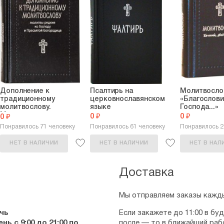
Дополнение к
Псалтирь на
Молитвосло
традиционному
церковнославянском
«Благослови
молитвослову.
языке
Господа...»
Молитвы...
0 ₽
0 ₽
0 ₽
Понравилось 71 человеку
Понравилось 61 человеку
Понравилось 
НЕТ В НАЛИЧИИ
НЕТ В НАЛИЧИИ
НЕТ В НАЛ
Доставка
Мы отправляем заказы кажды
чь
Если закажете до 11:00 в бу
ь с 9:00 до 21:00 по
после — то в ближайший раб