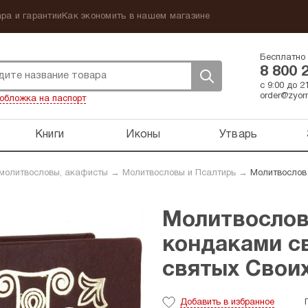
ра и гарантии
Как экономить в нашем магазине
Бесплатно 
8 800 
с 9:00 до 
order@zyorn
обложка на паспорт
Книги
Иконы
Утварь
 молитвословы, акафисты
→
Молитвословы и Псалтирь
→
Молитвослов 
Молитвослов
кондаками с
святых Своих
Добавить
в избранное