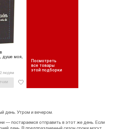
в
, душе моя,
Посмотреть
все товары
этой подборки
22 людям
ИЧИИ
й день. Утром и вечером.
дни — постараемся отправить в этот же день. Если
очий день. В предпраздничный сезон сроки могут