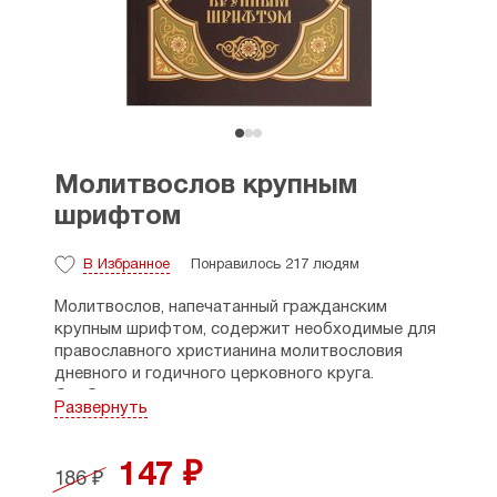
Молитвослов крупным
шрифтом
В Избранное
Понравилось 217 людям
Молитвослов, напечатанный гражданским
крупным шрифтом, содержит необходимые для
православного христианина молитвословия
дневного и годичного церковного круга.
Особенностью данного издания является
Развернуть
удобный средний формат и крупный шрифт, что
значительно облегчает чтение и понимание
молитв и чинопоследований. Каноны ко Святому
147 ₽
186 ₽
Причащению раздельные.